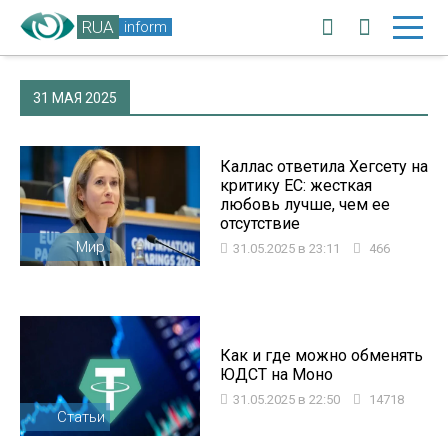
RUA
inform
31 МАЯ 2025
Каллас ответила Хегсету на
критику ЕС: жесткая
любовь лучше, чем ее
отсутствие
Мир
31.05.2025 в 23:11
466
Как и где можно обменять
ЮДСТ на Моно
31.05.2025 в 22:50
14718
Статьи