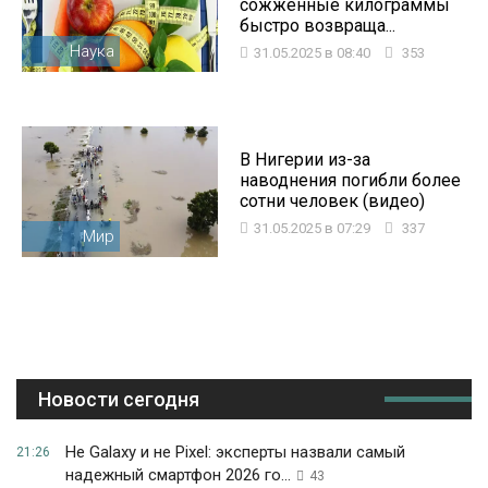
сожженные килограммы
быстро возвраща...
Наука
31.05.2025 в 08:40
353
В Нигерии из-за
наводнения погибли более
сотни человек (видео)
31.05.2025 в 07:29
337
Мир
Новости сегодня
Не Galaxy и не Pixel: эксперты назвали самый
21:26
надежный смартфон 2026 го...
43