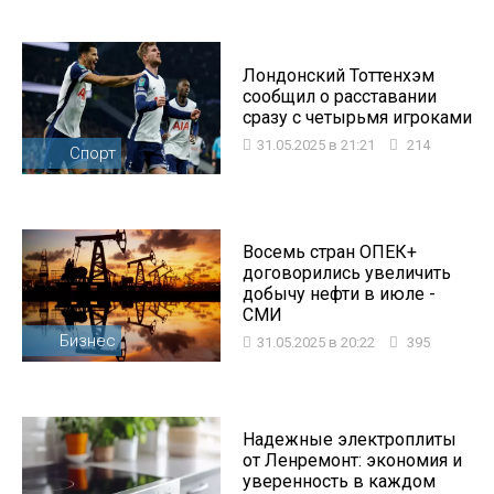
Лондонский Тоттенхэм
сообщил о расставании
сразу с четырьмя игроками
31.05.2025 в 21:21
214
Спорт
Восемь стран ОПЕК+
договорились увеличить
добычу нефти в июле -
СМИ
Бизнес
31.05.2025 в 20:22
395
Надежные электроплиты
от Ленремонт: экономия и
уверенность в каждом