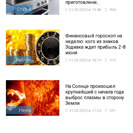
приготовлени...
Статьи
31.05.2025 в 19:48
904
Финансовый гороскоп на
неделю: кого из знаков
Зодиака ждет прибыль 2-8
июня
LifeStyle
31.05.2025 в 18:14
375
На Солнце произошел
крупнейший с начала года
выброс плазмы в сторону
Земли
Наука
31.05.2025 в 17:24
391