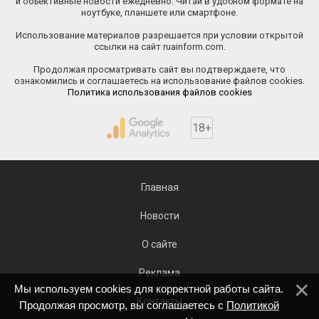
и объективные новости ежедневно. Читай в удобном формате на
ноутбуке, планшете или смартфоне.
Использование материалов разрешается при условии открытой
ссылки на сайт ruainform.com.
Продолжая просматривать сайт вы подтверждаете, что
ознакомились и соглашаетесь на использование файлов cookies.
Политика использования файлов cookies
18+
Главная
Новости
О сайте
Реклама
Мы используем cookies для корректной работы сайта.
Контакты
Продолжая просмотр, вы соглашаетесь с
Политикой