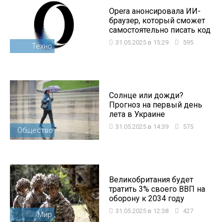
Opera анонсировала ИИ-
браузер, который сможет
самостоятельно писать код
31.05.2025 в 15:29
595
Техно
Солнце или дожди?
Прогноз на первый день
лета в Украине
31.05.2025 в 14:39
575
Общество
Великобритания будет
тратить 3% своего ВВП на
оборону к 2034 году
31.05.2025 в 12:38
427
Мир