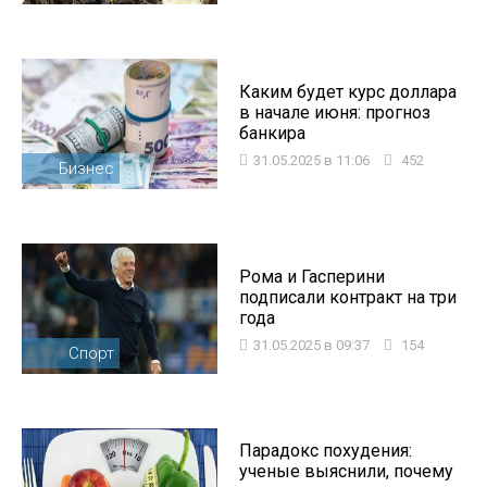
Каким будет курс доллара
в начале июня: прогноз
банкира
31.05.2025 в 11:06
452
Бизнес
Рома и Гасперини
подписали контракт на три
года
31.05.2025 в 09:37
154
Спорт
Парадокс похудения:
ученые выяснили, почему