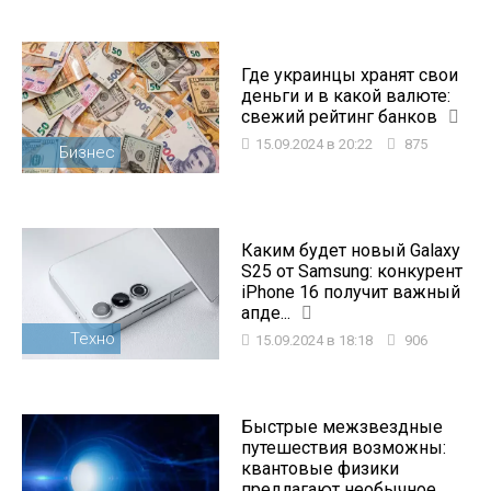
Где украинцы хранят свои
деньги и в какой валюте:
свежий рейтинг банков
15.09.2024 в 20:22
875
Бизнес
Каким будет новый Galaxy
S25 от Samsung: конкурент
iPhone 16 получит важный
апде...
Техно
15.09.2024 в 18:18
906
Быстрые межзвездные
путешествия возможны:
квантовые физики
предлагают необычное ...