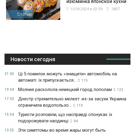
изюминка японской кухни
15.09.2024 в 02:59
1807
Статьи
Новости сегодня
Ці 5 помилок можуть «знищити» автомобіль на
21:30
автоматі: їх припускається...
115
Молния расколола немецкий город пополам
19:34
122
Днестр стремительно мелеет: из-за засухи Украина
17:33
ограничила водопользо...
110
Туристи розповіли, що насправді спонукає їх
15:34
подорожувати наодинці
94
Эти симптомы во время жары могут быть
13:25