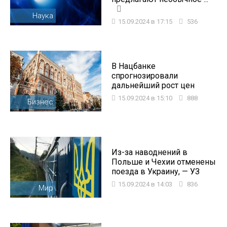
Наука
15.09.2024 в 17:15
536
В Нацбанке
спрогнозировали
дальнейший рост цен
15.09.2024 в 15:10
888
Бизнес
Из-за наводнений в
Польше и Чехии отменены
поезда в Украину, — УЗ
15.09.2024 в 14:03
836
Мир