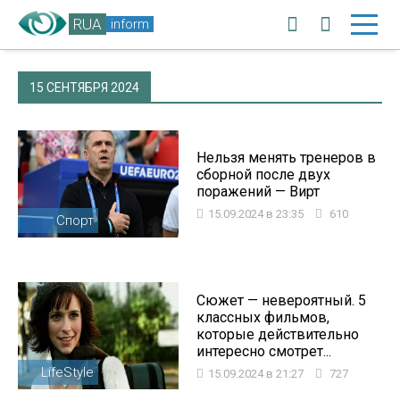
RUA
inform
15 СЕНТЯБРЯ 2024
Нельзя менять тренеров в
сборной после двух
поражений — Вирт
15.09.2024 в 23:35
610
Спорт
Сюжет — невероятный. 5
классных фильмов,
которые действительно
интересно смотрет...
LifeStyle
15.09.2024 в 21:27
727