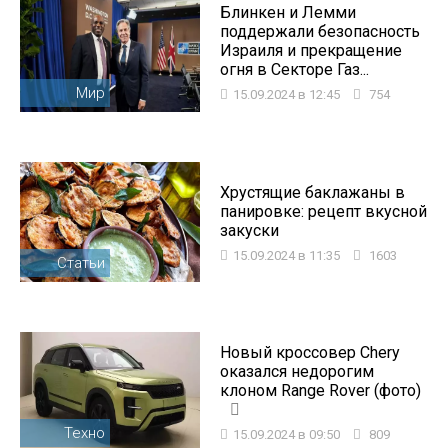
Блинкен и Лемми
поддержали безопасность
Израиля и прекращение
огня в Секторе Газ...
Мир
15.09.2024 в 12:45
754
Хрустящие баклажаны в
панировке: рецепт вкусной
закуски
15.09.2024 в 11:35
1603
Статьи
Новый кроссовер Chery
оказался недорогим
клоном Range Rover (фото)
Техно
15.09.2024 в 09:50
809