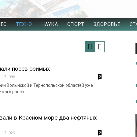
НЕС
ТЕХНО
НАУКА
СПОРТ
ЗДОРОВЬЕ
СТ
чали посев озимых
5
988
0
арии Волынской и Тернопольской областей уже
имого рапса
вали в Красном море два нефтяных
9
929
0