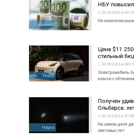
НБУ повысил 
03.09.2024 в 09:1
На наличном рынке
Бизнес
Цена $11 250 
стильный бюд
03.09.2024 в 08:2
Электромобиль Ge
Техно
класса с обтекае
Получен удив
Ольберса: лет
03.09.2024 в 07:0
На самом деле д
Наука
световых лет