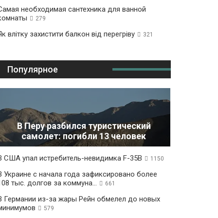
Самая необходимая сантехника для ванной
комнаты
279
Як влітку захистити балкон від перегріву
321
Популярное
В Перу разбился туристический
самолет: погибли 13 человек
В США упал истребитель-невидимка F-35B
1150
В Украине с начала года зафиксировано более
108 тыс. долгов за коммуна...
661
В Германии из-за жары Рейн обмелел до новых
минимумов
579