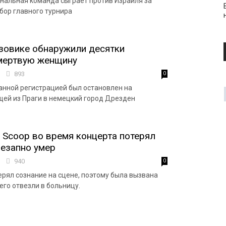
нальная команда сыграет против Израиля за
бор главного турнира
узовике обнаружили десятки
 мертвую женщину
7
893
0
ранной регистрацией был остановлен на
щей из Праги в немецкий город Дрезден
 Scoop во время концерта потерял
незапно умер
7
940
0
ерял сознание на сцене, поэтому была вызвана
его отвезли в больницу.