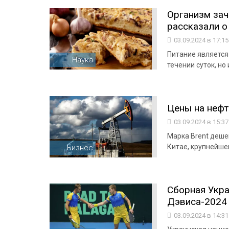
Организм зач
рассказали о
03.09.2024 в 17:1
Питание является
Наука
течении суток, н
Цены на нефт
03.09.2024 в 15:3
Марка Brent деше
Китае, крупнейше
Бизнес
Сборная Укра
Дэвиса-2024
03.09.2024 в 14:3