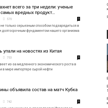
ахнет всего за три недели: ученые
 самых вредных продукт...
5
570
0
 не только серьезным способом подзарядиться в
о и долгосрочным фундаментом нашего организма
ь упали на новостях из Китая
7
753
0
веет из-за медленного экономического роста в
м в мире импортере сырой нефти
ины объявила состав на матч Кубка
1
742
0