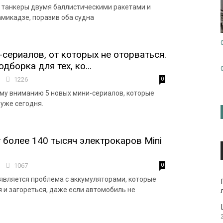
 танкеры двумя баллистическими ракетами и
микадзе, поразив оба судна
-сериалов, от которых не оторваться.
дборка для тех, ко...
7
1226
0
у вниманию 5 новых мини-сериалов, которые
 уже сегодня.
более 140 тысяч электрокаров Mini
2
1067
0
является проблема с аккумуляторами, которые
я и загореться, даже если автомобиль не