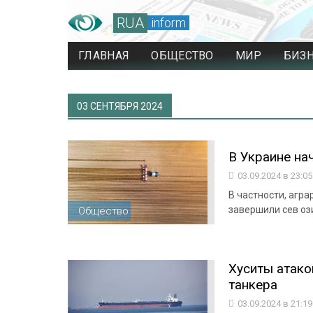
RUA
inform
ГЛАВНАЯ
ОБЩЕСТВО
МИР
БИЗ
03 СЕНТЯБРЯ 2024
В Украине на
03.09.2024 в 23:0
В частности, агр
завершили сев оз
Общество
Хуситы атако
танкера
03.09.2024 в 21:1