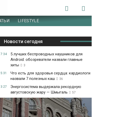
АТЬИ
LIFESTYLE
Новости сегодня
5 лучших беспроводных наушников для
17:34
Android: обозреватели назвали главные
хиты
3
Что есть для здоровья сердца: кардиологи
15:31
назвали 7 полезных каш
36
Энергосистема выдержала рекордную
13:27
августовскую жару — Шмыгаль
57