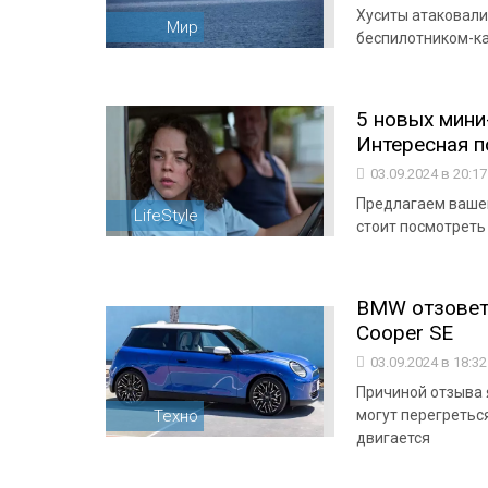
Хуситы атаковали
Мир
беспилотником-ка
5 новых мини
Интересная по
03.09.2024 в 20:1
Предлагаем вашем
LifeStyle
стоит посмотреть
BMW отзовет 
Cooper SE
03.09.2024 в 18:3
Причиной отзыва 
Техно
могут перегретьс
двигается