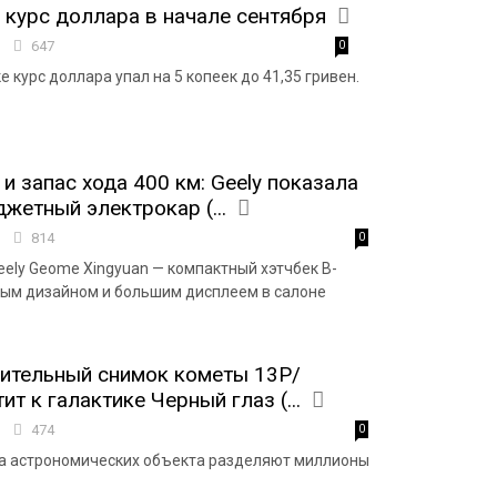
курс доллара в начале сентября
0
647
0
 курс доллара упал на 5 копеек до 41,35 гривен.
и запас хода 400 км: Geely показала
жетный электрокар (...
5
814
0
ely Geome Xingyuan — компактный хэтчбек В-
мым дизайном и большим дисплеем в салоне
ительный снимок кометы 13P/
ит к галактике Черный глаз (...
8
474
0
ва астрономических объекта разделяют миллионы