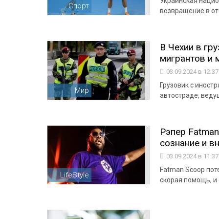
Украинская нацио
Спорт
возвращение в от
В Чехии в гр
мигрантов и
03.09.2024 в 12:3
Грузовик с иност
Мир
автостраде, веду
Рэпер Fatman
сознание и в
03.09.2024 в 11:3
Fatman Scoop пот
LifeStyle
скорая помощь, и 