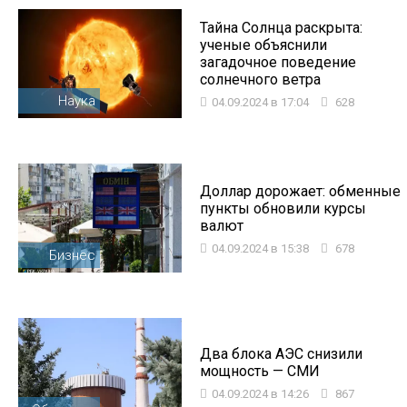
Тайна Солнца раскрыта:
ученые объяснили
загадочное поведение
солнечного ветра
Наука
04.09.2024 в 17:04
628
Доллар дорожает: обменные
пункты обновили курсы
валют
04.09.2024 в 15:38
678
Бизнес
Два блока АЭС снизили
мощность — СМИ
04.09.2024 в 14:26
867