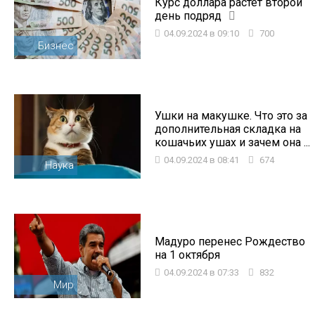
Курс доллара растет второй
день подряд
04.09.2024 в 09:10
700
Бизнес
Ушки на макушке. Что это за
дополнительная складка на
кошачьих ушах и зачем она ...
04.09.2024 в 08:41
674
Наука
Мадуро перенес Рождество
на 1 октября
04.09.2024 в 07:33
832
Мир