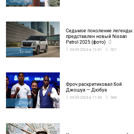
Общество
Седьмое поколение легенды:
представлен новый Nissan
Patrol 2025 (фото)
04.09.2024 в 12:41
921
Техно
Фроч раскритиковал бой
Джошуа — Дюбуа
04.09.2024 в 11:40
584
Спорт