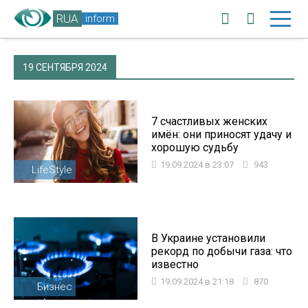
RUA
inform
19 СЕНТЯБРЯ 2024
7 счастливых женских
имён: они приносят удачу и
хорошую судьбу
19.09.2024 в 23:07
943
LifeStyle
В Украине установили
рекорд по добычи газа: что
известно
19.09.2024 в 21:18
870
Бизнес