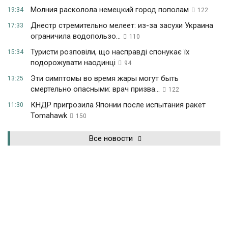
Молния расколола немецкий город пополам
19:34
122
Днестр стремительно мелеет: из-за засухи Украина
17:33
ограничила водопользо...
110
Туристи розповіли, що насправді спонукає їх
15:34
подорожувати наодинці
94
Эти симптомы во время жары могут быть
13:25
смертельно опасными: врач призва...
122
КНДР пригрозила Японии после испытания ракет
11:30
Tomahawk
150
Все новости