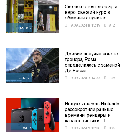
Сколько стоят доллар и
евро: свежий курс в
обменных пунктах
19.09.2024 в 15:19
812
Бизнес
Довбик получил нового
тренера, Рома
определилась с заменой
Де Росси
Спорт
19.09.2024 в 14:33
708
Новую консоль Nintendo
рассекретили раньше
времени: рендеры и
характеристики
Техно
19.09.2024 в 12:36
896