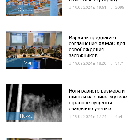
19.09.2024 в 19:51
2095
Статьи
Израиль предлагает
соглашение ХАМАС для
освобождения
заложников
Мир
19.09.2024 в 18:20
3171
Ноги разного размера и
шишки на спине: жуткое
странное существо
озадачило ученых...
Наука
19.09.2024 в 17:24
654