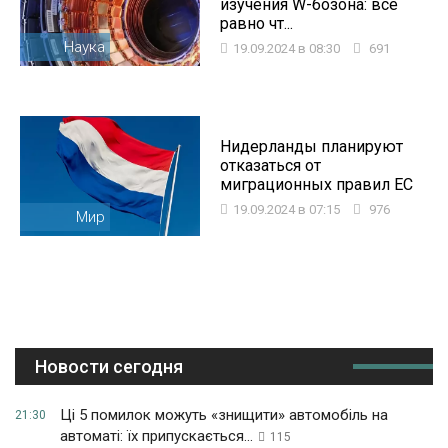
изучения W-бозона: все
равно чт...
Наука
19.09.2024 в 08:30
691
Нидерланды планируют
отказаться от
миграционных правил ЕС
19.09.2024 в 07:15
976
Мир
Новости сегодня
Ці 5 помилок можуть «знищити» автомобіль на
21:30
автоматі: їх припускається...
115