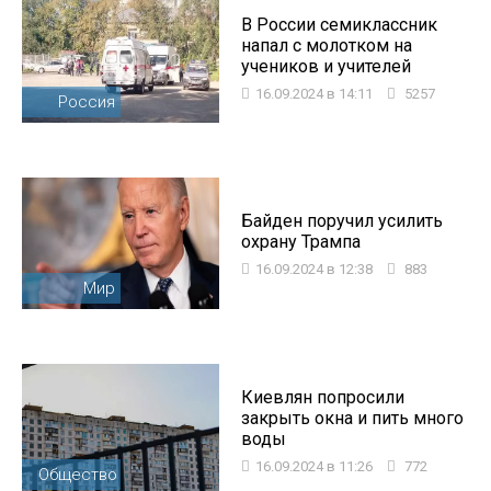
В России семиклассник
напал с молотком на
учеников и учителей
16.09.2024 в 14:11
5257
Россия
Байден поручил усилить
охрану Трампа
16.09.2024 в 12:38
883
Мир
Киевлян попросили
закрыть окна и пить много
воды
16.09.2024 в 11:26
772
Общество