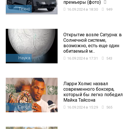
премьеры (фото)
Техно
16.09.2024 в 18:30
949
Открытие возле Сатурна: в
Солнечной системе,
возможно, есть еще один
обитаемый м...
Наука
16.09.2024 в 17:31
543
Ларри Холмс назвал
современного боксера,
который бы легко победил
Майка Тайсона
Спорт
16.09.2024 в 15:29
565