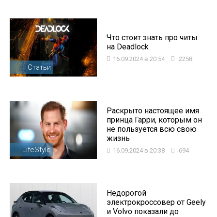
Что стоит знать про читы
на Deadlock
16.09.2024 в 20:54
2258
Статьи
Раскрыто настоящее имя
принца Гарри, которым он
не пользуется всю свою
жизнь
LifeStyle
16.09.2024 в 20:38
694
Недорогой
электрокроссовер от Geely
и Volvo показали до