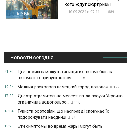
кого ждут сюрпризы
16.09.2024 в 07:41
689
LifeStyle
Новости сегодня
Ці 5 помилок можуть «знищити» автомобіль на
21:30
автоматі: їх припускається...
115
Молния расколола немецкий город пополам
19:34
122
Днестр стремительно мелеет: из-за засухи Украина
17:33
ограничила водопользо...
110
Туристи розповіли, що насправді спонукає їх
15:34
подорожувати наодинці
94
Эти симптомы во время жары могут быть
13:25