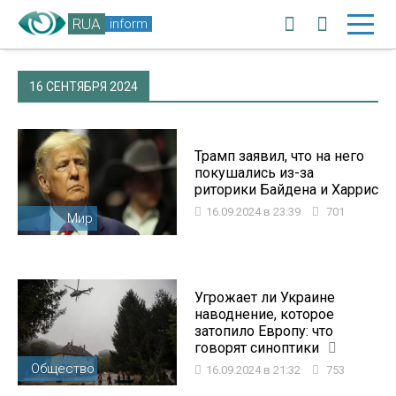
RUA
inform
16 СЕНТЯБРЯ 2024
Трамп заявил, что на него
покушались из-за
риторики Байдена и Харрис
16.09.2024 в 23:39
701
Мир
Угрожает ли Украине
наводнение, которое
затопило Европу: что
говорят синоптики
Общество
16.09.2024 в 21:32
753