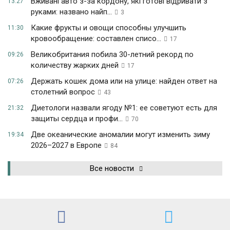
Вживані авто з-за кордону, які готові відривати з
13:27
руками: названо найп...
3
Какие фрукты и овощи способны улучшить
11:30
кровообращение: составлен списо...
17
Великобритания побила 30-летний рекорд по
09:26
количеству жарких дней
17
Держать кошек дома или на улице: найден ответ на
07:26
столетний вопрос
43
Диетологи назвали ягоду №1: ее советуют есть для
21:32
защиты сердца и профи...
70
Две океанические аномалии могут изменить зиму
19:34
2026–2027 в Европе
84
Все новости