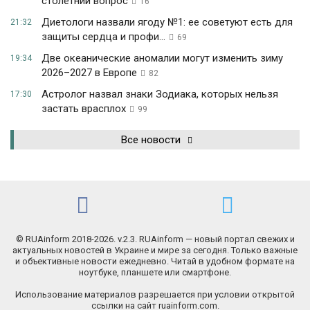
столетний вопрос
16
Диетологи назвали ягоду №1: ее советуют есть для
21:32
защиты сердца и профи...
69
Две океанические аномалии могут изменить зиму
19:34
2026–2027 в Европе
82
Астролог назвал знаки Зодиака, которых нельзя
17:30
застать врасплох
99
Все новости
© RUAinform 2018-2026. v.2.3. RUAinform — новый портал свежих и
актуальных новостей в Украине и мире за сегодня. Только важные
и объективные новости ежедневно. Читай в удобном формате на
ноутбуке, планшете или смартфоне.
Использование материалов разрешается при условии открытой
ссылки на сайт ruainform.com.