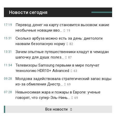
Новости сегодня
Перевод денег на карту становится вызовом: какие
17:19
необычные новации вво...
19
Сколько арбуза можно есть за день: диетологи
15:31
назвали безопасную норму
82
Зачем опытные путешественники кладут в чемодан
13:31
шапочку для душа: полез...
87
Телевизоры Samsung первыми в мире получат
11:34
технологию HDR10+ Advanced
63
Молдова задействовала стратегический запас воды
09:28
из-за обмеления Днестр...
69
Невыносимая жара и пожары в Европе: ученые
07:28
говорят, что супер-Эль-Нинь...
69
Все новости