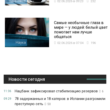
Здоровье
02.06.2026 в 09:23
232
Самые необычные глаза в
мире — у людей: белый цвет
помогает нам лучше
общаться
Наука
02.06.2026 в 07:04
196
Новости сегодня
Нацбанк зафиксировал стабилизацию резервов
11:36
6
78 задержанных и 18 катеров: в Испании разгромили
09:29
преступную сеть
50