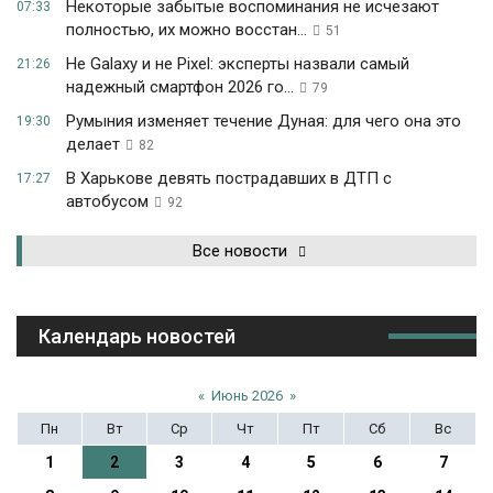
Некоторые забытые воспоминания не исчезают
07:33
полностью, их можно восстан...
51
Не Galaxy и не Pixel: эксперты назвали самый
21:26
надежный смартфон 2026 го...
79
Румыния изменяет течение Дуная: для чего она это
19:30
делает
82
В Харькове девять пострадавших в ДТП с
17:27
автобусом
92
Все новости
Календарь новостей
«
Июнь 2026
»
Пн
Вт
Ср
Чт
Пт
Сб
Вс
1
2
3
4
5
6
7