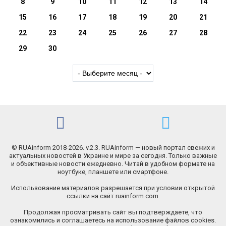
8
9
10
11
12
13
14
15
16
17
18
19
20
21
22
23
24
25
26
27
28
29
30
© RUAinform 2018-2026. v.2.3. RUAinform — новый портал свежих и
актуальных новостей в Украине и мире за сегодня. Только важные
и объективные новости ежедневно. Читай в удобном формате на
ноутбуке, планшете или смартфоне.
Использование материалов разрешается при условии открытой
ссылки на сайт ruainform.com.
Продолжая просматривать сайт вы подтверждаете, что
ознакомились и соглашаетесь на использование файлов cookies.