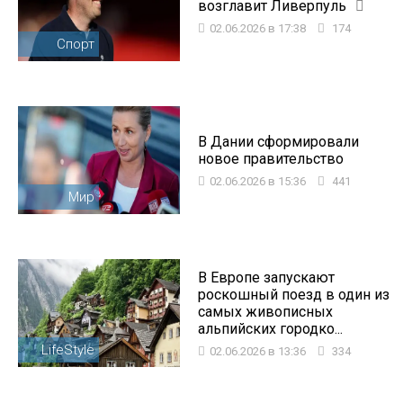
возглавит Ливерпуль
02.06.2026 в 17:38
174
Спорт
В Дании сформировали
новое правительство
02.06.2026 в 15:36
441
Мир
В Европе запускают
роскошный поезд в один из
самых живописных
альпийских городко...
LifeStyle
02.06.2026 в 13:36
334