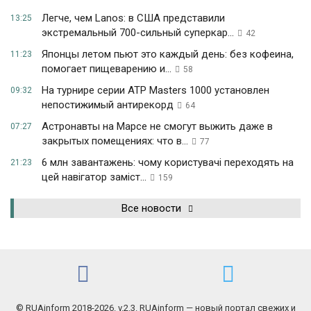
Легче, чем Lanos: в США представили
13:25
экстремальный 700-сильный суперкар...
42
Японцы летом пьют это каждый день: без кофеина,
11:23
помогает пищеварению и...
58
На турнире серии ATP Masters 1000 установлен
09:32
непостижимый антирекорд
64
Астронавты на Марсе не смогут выжить даже в
07:27
закрытых помещениях: что в...
77
6 млн завантажень: чому користувачі переходять на
21:23
цей навігатор заміст...
159
Все новости
© RUAinform 2018-2026. v.2.3. RUAinform — новый портал свежих и