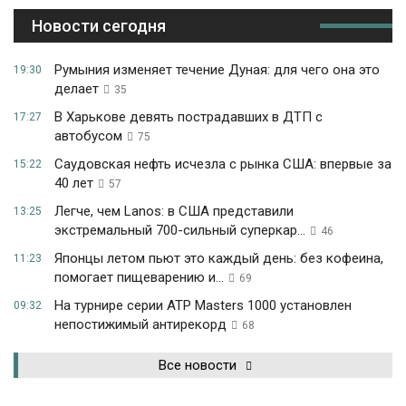
Новости сегодня
Румыния изменяет течение Дуная: для чего она это
19:30
делает
35
В Харькове девять пострадавших в ДТП с
17:27
автобусом
75
Саудовская нефть исчезла с рынка США: впервые за
15:22
40 лет
57
Легче, чем Lanos: в США представили
13:25
экстремальный 700-сильный суперкар...
46
Японцы летом пьют это каждый день: без кофеина,
11:23
помогает пищеварению и...
69
На турнире серии ATP Masters 1000 установлен
09:32
непостижимый антирекорд
68
Все новости