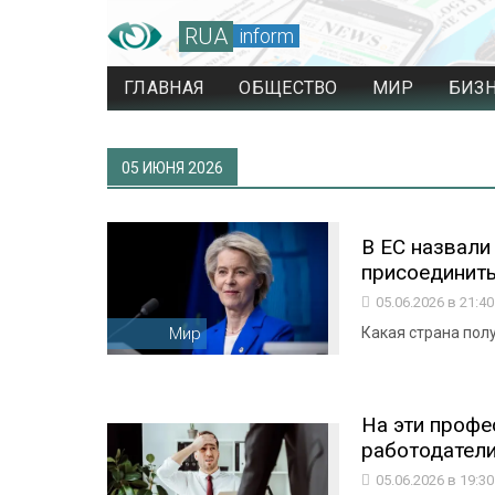
RUA
inform
ГЛАВНАЯ
ОБЩЕСТВО
МИР
БИЗ
05 ИЮНЯ 2026
В ЕС назвали
присоединить
05.06.2026 в 21:4
Мир
Какая страна пол
На эти профе
работодатели
05.06.2026 в 19:3