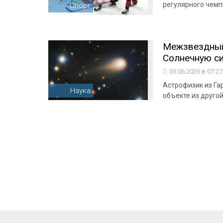
регулярного чемп
Спорт
Межзвездный
Солнечную сис
05.06.2026 в 07:2
Астрофизик из Га
Наука
объекте из друго