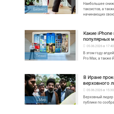
Наибольшее сниж
Бизнес
таксистов, а так
начинающих свою
Какие iPhone 
популярных м
05.06.2026 в 17:4
В этом году апдейт
Техно
Pro Max, а также i
В Иране прок
верховного 
05.06.2026 в 15:3
Верховный лидер
Мир
публике по сообр