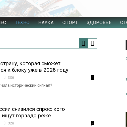
НЕС
ТЕХНО
НАУКА
СПОРТ
ЗДОРОВЬЕ
СТ
 страну, которая сможет
ся к блоку уже в 2028 году
0
306
0
учила исторический сигнал?
ссии снизился спрос: кого
 ищут гораздо реже
0
328
0