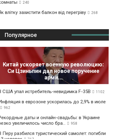
комнаты
240
Як влітку захистити балкон від перегріву
268
Популярное
Китай ускоряет военную революцию:
Си Цзиньпин дал новое поручение
арми...
В США упал истребитель-невидимка F-35B
1102
Инфляция в еврозоне ускорилась до 2,9% в июле
962
Рекордные даты и онлайн-свадьбы: в Украине
резко увеличилось число бра...
958
В Перу разбился туристический самолет: погибли