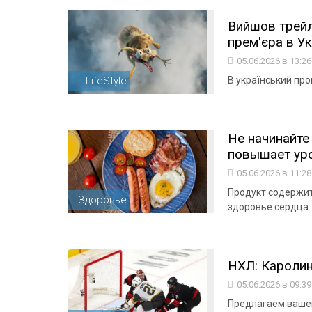
Вийшов трейл
прем'єра в Ук
05.06.2026 в 13:2
LifeStyle
В український про
Не начинайте
повышает уро
05.06.2026 в 11:2
Продукт содержит
Здоровье
здоровье сердца.
НХЛ: Каролин
05.06.2026 в 09:3
Предлагаем ваше