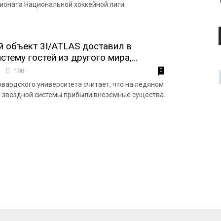
ионата Национальной хоккейной лиги.
 объект 3I/ATLAS доставил в
тему гостей из другого мира,...
7
198
0
рвардского университета считает, что на ледяном
й звездной системы прибыли внеземные существа.