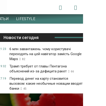
АТЬИ
LIFESTYLE
Новости сегодня
6 млн завантажень: чому користувачі
21:23
переходять на цей навігатор замість Google
Maps
82
Трамп требует от главы Пентагона
19:32
объяснений из-за дефицита ракет
66
Перевод денег на карту становится
17:19
вызовом: какие необычные новации вводят
банки
45