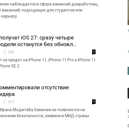
ение наблюдается в сфере вакансий домработниц,
же вакансий, подходящих для студентов или
 карьеру.
получат iOS 27: сразу четыре
одели останутся без обновл...
0
293
0
 не придет на iPhone 11, iPhone 11 Pro и iPhone 11
Phone SE 2.
омментировали отсутствие
лидера
0
317
0
 Ирана Моджтаба Хаменеи не появляется на
ажениям безопасности, заявили в МИД страны.