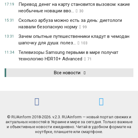
Перевод денег на карту становится вызовом: какие
17:19
необычные новации вво...
30
Сколько арбуза можно есть за день: диетологи
15:31
назвали безопасную норму
99
Зачем опытные путешественники кладут в чемодан
13:31
шапочку для душа: полез...
103
Телевизоры Samsung первыми в мире получат
11:34
технологию HDR10+ Advanced
71
Все новости
© RUAinform 2018-2026. v.2.3. RUAinform — новый портал свежих и
актуальных новостей в Украине и мире за сегодня. Только важные
и объективные новости ежедневно. Читай в удобном формате на
ноутбуке, планшете или смартфоне.