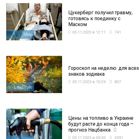
Цукерберг получил травму,
готовясь к поединку с
Маском
05.11.2023 в 12:11
741
Мир
Гороскоп на неделю: для всех
знаков зодиака
05.11.2023 в 10:29
807
LifeStyle
Цены на топливо в Украине
будут расти до конца года –
прогноз Нацбанка
05.11.2023 в 09:30
2091