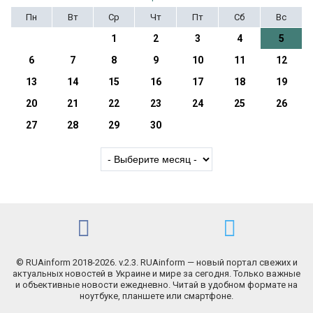
Пн
Вт
Ср
Чт
Пт
Сб
Вс
1
2
3
4
5
6
7
8
9
10
11
12
13
14
15
16
17
18
19
20
21
22
23
24
25
26
27
28
29
30
© RUAinform 2018-2026. v.2.3. RUAinform — новый портал свежих и
актуальных новостей в Украине и мире за сегодня. Только важные
и объективные новости ежедневно. Читай в удобном формате на
ноутбуке, планшете или смартфоне.