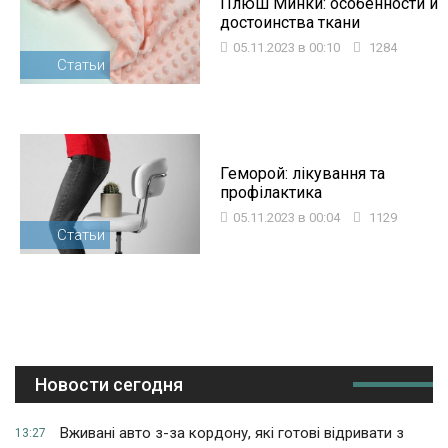
Плюш Минки: особенности и
достоинства ткани
05.11.2023 в 00:10
1284
Статьи
Геморой: лікування та
профілактика
05.11.2023 в 00:04
1129
Статьи
Новости сегодня
Вживані авто з-за кордону, які готові відривати з
13:27