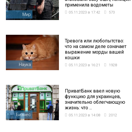
применила водометы
05.11.2023 в 17:42
573
Мир
Тревога или любопытство:
что на самом деле означает
выражение морды вашей
кошки
Наука
05.11.2023 в 16:21
1928
ПриватБанк ввел новую
функцию для украинцев,
значительно облегчающую
жизнь: что ...
Бизнес
05.11.2023 в 14:08
2012