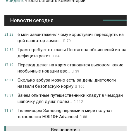
Войдите
, чтобы оставить комментарий.
Новости сегодня
6 млн завантажень: чому користувачі переходять на
21:23
цей навігатор заміст...
79
Трамп требует от главы Пентагона объяснений из-за
19:32
дефицита ракет
64
Перевод денег на карту становится вызовом: какие
17:19
необычные новации вво...
39
Сколько арбуза можно есть за день: диетологи
15:31
назвали безопасную норму
100
Зачем опытные путешественники кладут в чемодан
13:31
шапочку для душа: полез...
112
Телевизоры Samsung первыми в мире получат
11:34
технологию HDR10+ Advanced
88
Все новости