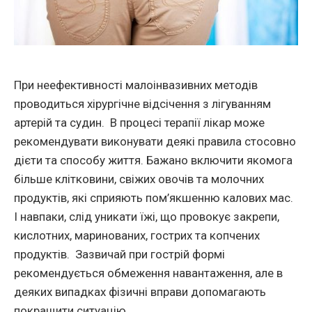
При неефективності малоінвазивних методів
проводиться хірургічне відсічення з лігуванням
артерій та судин. В процесі терапії лікар може
рекомендувати виконувати деякі правила стосовно
дієти та способу життя. Бажано включити якомога
більше клітковини, свіжих овочів та молочних
продуктів, які сприяють пом’якшенню калових мас.
І навпаки, слід уникати їжі, що провокує закрепи,
кислотних, маринованих, гострих та копчених
продуктів. Зазвичай при гострій формі
рекомендується обмеження навантаження, але в
деяких випадках фізичні вправи допомагають
покращити ситуацію.