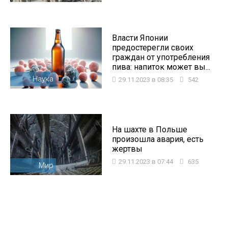
Власти Японии
предостерегли своих
граждан от употребления
пива: напиток может вы...
Наука
29.11.2023 в 08:35
542
На шахте в Польше
произошла авария, есть
жертвы
29.11.2023 в 07:44
635
Мир