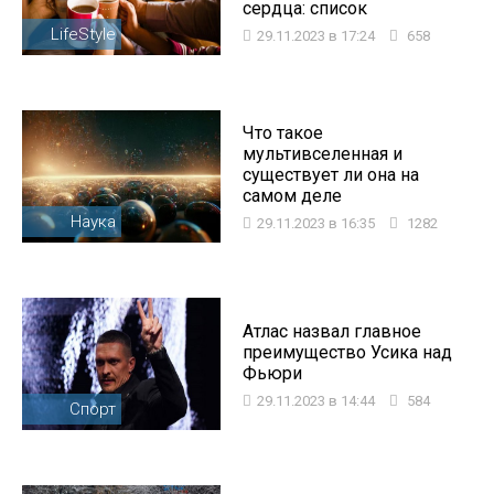
сердца: список
LifeStyle
29.11.2023 в 17:24
658
Что такое
мультивселенная и
существует ли она на
самом деле
Наука
29.11.2023 в 16:35
1282
Атлас назвал главное
преимущество Усика над
Фьюри
29.11.2023 в 14:44
584
Спорт