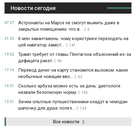
Новости сегодня
Астронавты на Марсе не смогут выжить даже в
07:27
закрытых помещениях: что в...
0
6 млн завантажень: чому користувачі переходять на
21:23
цей навігатор заміст...
141
Трамп требует от главы Пентагона объяснений из-за
19:32
дефицита ракет
90
Перевод денег на карту становится вызовом: какие
17:19
необычные новации вво...
62
Сколько арбуза можно есть за день: диетологи
15:31
назвали безопасную норму
105
Зачем опытные путешественники кладут в чемодан
13:31
шапочку для душа: полез...
134
Все новости