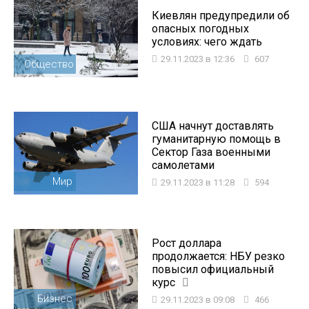
Киевлян предупредили об
опасных погодных
условиях: чего ждать
29.11.2023 в 12:36
607
Общество
США начнут доставлять
гуманитарную помощь в
Сектор Газа военными
самолетами
Мир
29.11.2023 в 11:28
594
Рост доллара
продолжается: НБУ резко
повысил официальный
курс
Бизнес
29.11.2023 в 09:08
466