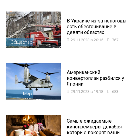
В Украине из-за непогоды
есть обесточивание в
девяти областях
29.11.2023 в 20:15
767
Общество
Американский
конвертоплан разбился у
Японии
29.11.2023 в 19:18
683
Мир
Самые ожидаемые
кинопремьеры декабря,
которые покорят ваши