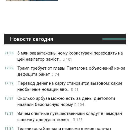
Новости сегодня
6 млн завантажень: чому користувачі переходять на
21:23
цей навігатор заміст...
101
Трамп требует от главы Пентагона объяснений из-за
19:32
дефицита ракет
74
Перевод денег на карту становится вызовом: какие
17:19
необычные новации вво...
51
Сколько арбуза можно есть за день: диетологи
15:31
назвали безопасную норму
104
Зачем опытные путешественники кладут в чемодан
13:31
шапочку для душа: полез...
123
Телевизоры Samsung первыми в мире получат
11:34