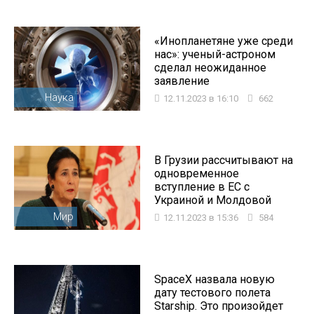
«Инопланетяне уже среди
нас»: ученый-астроном
сделал неожиданное
заявление
Наука
12.11.2023 в 16:10
662
В Грузии рассчитывают на
одновременное
вступление в ЕС с
Украиной и Молдовой
Мир
12.11.2023 в 15:36
584
SpaceX назвала новую
дату тестового полета
Starship. Это произойдет