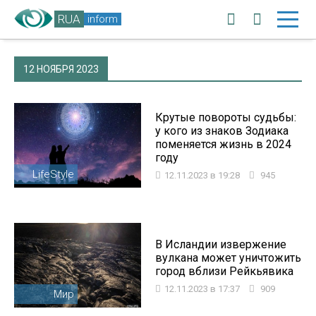
RUA
inform
12 НОЯБРЯ 2023
Крутые повороты судьбы:
у кого из знаков Зодиака
поменяется жизнь в 2024
году
LifeStyle
12.11.2023 в 19:28
945
В Исландии извержение
вулкана может уничтожить
город вблизи Рейкьявика
12.11.2023 в 17:37
909
Мир