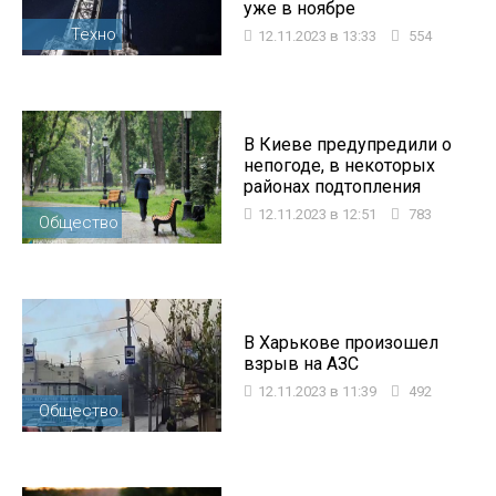
уже в ноябре
Техно
12.11.2023 в 13:33
554
В Киеве предупредили о
непогоде, в некоторых
районах подтопления
12.11.2023 в 12:51
783
Общество
В Харькове произошел
взрыв на АЗС
12.11.2023 в 11:39
492
Общество