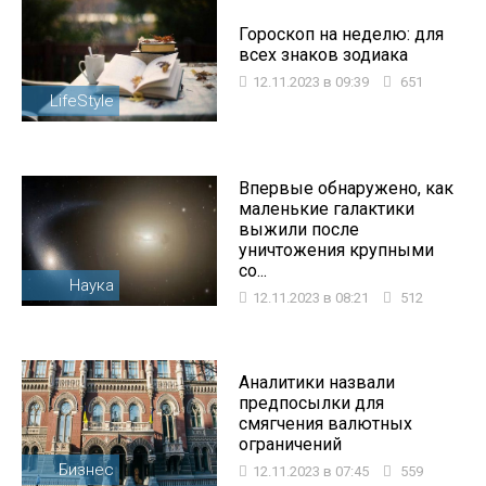
Гороскоп на неделю: для
всех знаков зодиака
12.11.2023 в 09:39
651
LifeStyle
Впервые обнаружено, как
маленькие галактики
выжили после
уничтожения крупными
со...
Наука
12.11.2023 в 08:21
512
Аналитики назвали
предпосылки для
смягчения валютных
ограничений
Бизнес
12.11.2023 в 07:45
559