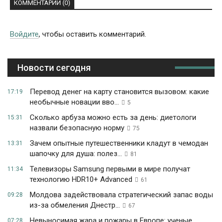
КОММЕНТАРИИ (0)
Войдите
, чтобы оставить комментарий.
Новости сегодня
Перевод денег на карту становится вызовом: какие
17:19
необычные новации вво...
5
Сколько арбуза можно есть за день: диетологи
15:31
назвали безопасную норму
75
Зачем опытные путешественники кладут в чемодан
13:31
шапочку для душа: полез...
81
Телевизоры Samsung первыми в мире получат
11:34
технологию HDR10+ Advanced
61
Молдова задействовала стратегический запас воды
09:28
из-за обмеления Днестр...
67
Невыносимая жара и пожары в Европе: ученые
07:28