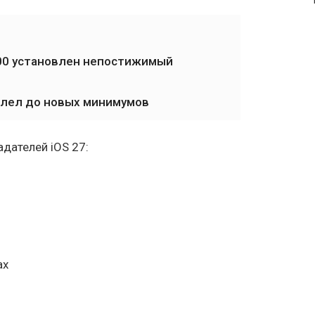
000 установлен непостижимый
елел до новых минимумов
дателей iOS 27:
ax