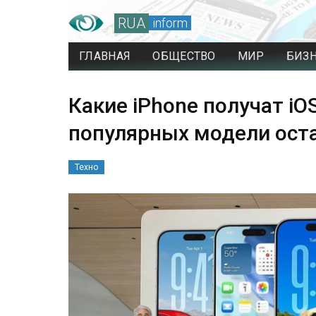
RUA
inform
ГЛАВНАЯ
ОБЩЕСТВО
МИР
БИЗ
Какие iPhone получат iO
популярных модели оста
Техно