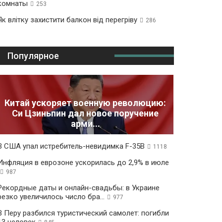
комнаты
253
Як влітку захистити балкон від перегріву
286
Популярное
Китай ускоряет военную революцию:
Си Цзиньпин дал новое поручение
арми...
В США упал истребитель-невидимка F-35B
1118
Инфляция в еврозоне ускорилась до 2,9% в июле
987
Рекордные даты и онлайн-свадьбы: в Украине
резко увеличилось число бра...
977
В Перу разбился туристический самолет: погибли