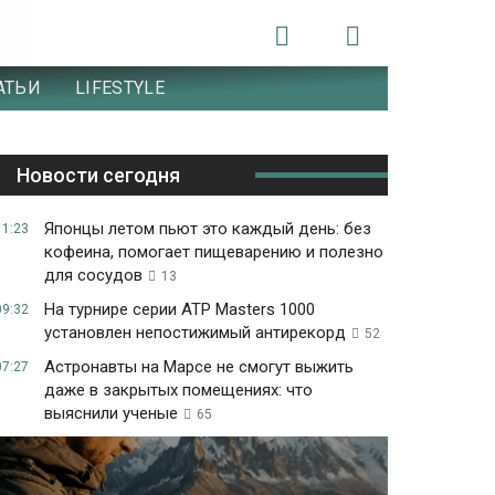
АТЬИ
LIFESTYLE
Новости сегодня
Японцы летом пьют это каждый день: без
11:23
кофеина, помогает пищеварению и полезно
для сосудов
13
На турнире серии ATP Masters 1000
09:32
установлен непостижимый антирекорд
52
Астронавты на Марсе не смогут выжить
07:27
даже в закрытых помещениях: что
выяснили ученые
65