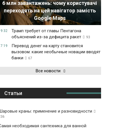
6 млн завантажень: чому користувачі
переходять на цей навігатор замість
Google Maps
Трамп требует от главы Пентагона
19:32
объяснений из-за дефицита ракет
93
Перевод денег на карту становится
17:19
вызовом: какие необычные новации вводят
банки
67
Все новости
Статьи
Шаровые краны: применение и разновидности
236
Самая необходимая сантехника для ванной