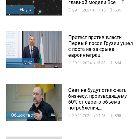
главной модели Все...
Наука
29.11.2024 в 17:15
606
Протест против власти.
Первый посол Грузии ушел
с поста из-за срыва
евроинтеграц...
Мир
29.11.2024 в 15:33
664
Свет не будут отключать
бизнесу, производящему
60% от своего объема
потребления,...
Общество
29.11.2024 в 14:43
898