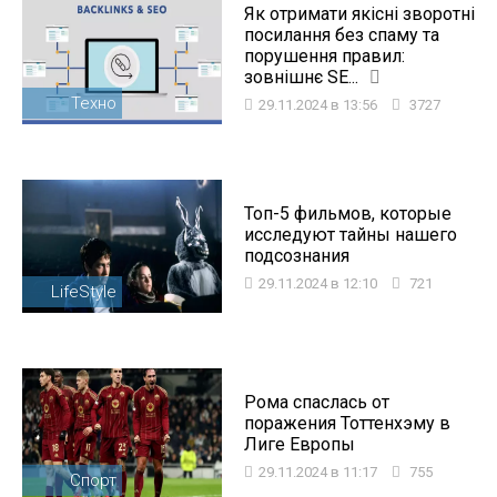
Як отримати якісні зворотні
посилання без спаму та
порушення правил:
зовнішнє SE...
Техно
29.11.2024 в 13:56
3727
Топ-5 фильмов, которые
исследуют тайны нашего
подсознания
29.11.2024 в 12:10
721
LifeStyle
Рома спаслась от
поражения Тоттенхэму в
Лиге Европы
29.11.2024 в 11:17
755
Спорт