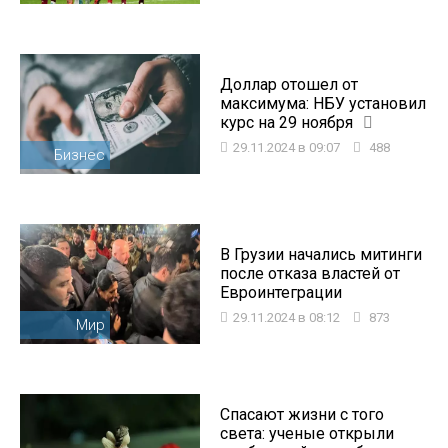
Доллар отошел от
максимума: НБУ установил
курс на 29 ноября
29.11.2024 в 09:07
488
Бизнес
В Грузии начались митинги
после отказа властей от
Евроинтеграции
29.11.2024 в 08:12
873
Мир
Спасают жизни с того
света: ученые открыли