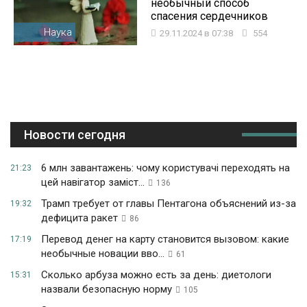
необычный способ
спасения сердечников
Наука
29.11.2024 в 07:38
554
Новости сегодня
6 млн завантажень: чому користувачі переходять на
21:23
цей навігатор заміст...
136
Трамп требует от главы Пентагона объяснений из-за
19:32
дефицита ракет
86
Перевод денег на карту становится вызовом: какие
17:19
необычные новации вво...
61
Сколько арбуза можно есть за день: диетологи
15:31
назвали безопасную норму
105