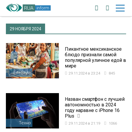
RUA
inform
29 НОЯБРЯ 2024
Пикантное мексиканское
блюдо признали самой
популярной уличное едой в
мире
LifeStyle
29.11.2024 в 23:24
845
Назван смартфон с лучшей
автономностью в 2024
году наравне с iPhone 16
Plus
Техно
29.11.2024 в 21:19
1066