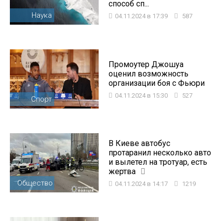
способ сп...
Наука
04.11.2024 в 17:39
587
Промоутер Джошуа
оценил возможность
организации боя с Фьюри
04.11.2024 в 15:30
527
Спорт
В Киеве автобус
протаранил несколько авто
и вылетел на тротуар, есть
жертва
Общество
04.11.2024 в 14:17
1219