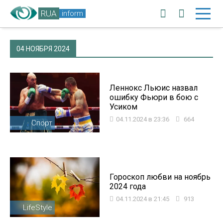
RUA
inform
04 НОЯБРЯ 2024
Леннокс Льюис назвал
ошибку Фьюри в бою с
Усиком
04.11.2024 в 23:36
664
Спорт
Гороскоп любви на ноябрь
2024 года
04.11.2024 в 21:45
913
LifeStyle