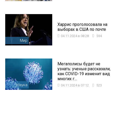
Харрис проголосовала на
выборах в США по почте
04.11.2024 в 08:28
594
Мир
Мегаполисы будет не
узнать: ученые рассказали,
как COVID-19 изменит вид
многих г...
Наука
04.11.2024 в 07:12
523