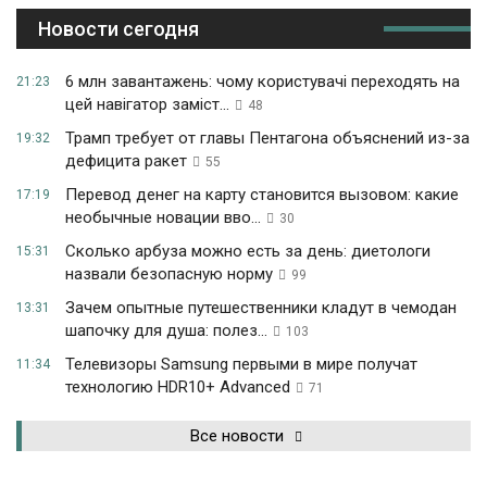
Новости сегодня
6 млн завантажень: чому користувачі переходять на
21:23
цей навігатор заміст...
48
Трамп требует от главы Пентагона объяснений из-за
19:32
дефицита ракет
55
Перевод денег на карту становится вызовом: какие
17:19
необычные новации вво...
30
Сколько арбуза можно есть за день: диетологи
15:31
назвали безопасную норму
99
Зачем опытные путешественники кладут в чемодан
13:31
шапочку для душа: полез...
103
Телевизоры Samsung первыми в мире получат
11:34
технологию HDR10+ Advanced
71
Все новости