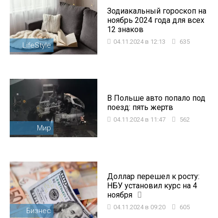
Зодиакальный гороскоп на
ноябрь 2024 года для всех
12 знаков
04.11.2024 в 12:13
635
LifeStyle
В Польше авто попало под
поезд: пять жертв
04.11.2024 в 11:47
562
Мир
Доллар перешел к росту:
НБУ установил курс на 4
ноября
04.11.2024 в 09:20
605
Бизнес