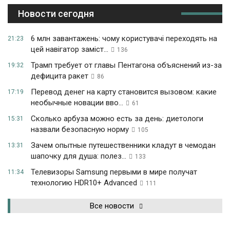
Новости сегодня
6 млн завантажень: чому користувачі переходять на
21:23
цей навігатор заміст...
136
Трамп требует от главы Пентагона объяснений из-за
19:32
дефицита ракет
86
Перевод денег на карту становится вызовом: какие
17:19
необычные новации вво...
61
Сколько арбуза можно есть за день: диетологи
15:31
назвали безопасную норму
105
Зачем опытные путешественники кладут в чемодан
13:31
шапочку для душа: полез...
133
Телевизоры Samsung первыми в мире получат
11:34
технологию HDR10+ Advanced
111
Все новости