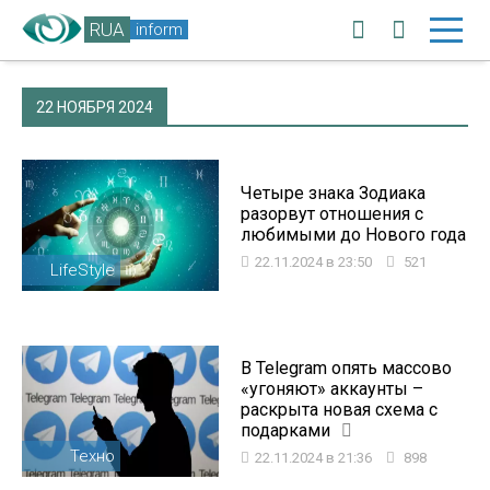
RUA
inform
22 НОЯБРЯ 2024
Четыре знака Зодиака
разорвут отношения с
любимыми до Нового года
22.11.2024 в 23:50
521
LifeStyle
В Telegram опять массово
«угоняют» аккаунты –
раскрыта новая схема с
подарками
Техно
22.11.2024 в 21:36
898