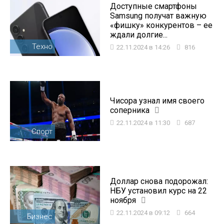
Доступные смартфоны
Samsung получат важную
«фишку» конкурентов – ее
ждали долгие...
Техно
22.11.2024 в 14:26
816
Чисора узнал имя своего
соперника
22.11.2024 в 11:30
687
Спорт
Доллар снова подорожал:
НБУ установил курс на 22
ноября
22.11.2024 в 09:12
664
Бизнес