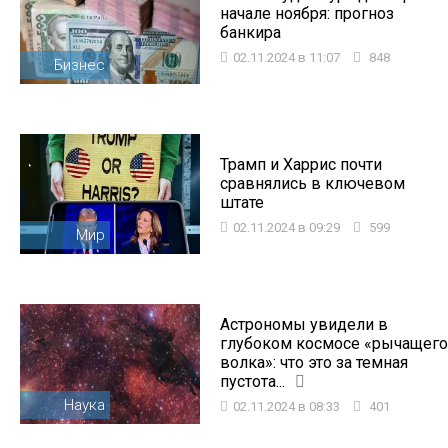
начале ноября: прогноз
банкира
02.11.2024 в 11:07
848
Бизнес
Трамп и Харрис почти
сравнялись в ключевом
штате
02.11.2024 в 09:29
599
Мир
Астрономы увидели в
глубоком космосе «рычащего
волка»: что это за темная
пустота...
Наука
02.11.2024 в 08:33
401