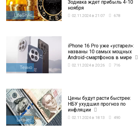
Зодиака ждет прибыль 4-10
ноября
LifeStyle
02.11.2024 в 21:07
678
iPhone 16 Pro уже «устарел»:
названы 10 самых мощных
Android-смартфонов в мире
02.11.2024 в 20:26
716
Техно
Цены будут расти быстрее:
НБУ ухудшил прогноз по
инфляции
02.11.2024 в 18:13
490
Бизнес