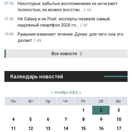
Некоторые забытые воспоминания не исчезают
07:33
полностью, их можно восстан...
62
Не Galaxy и не Pixel: эксперты назвали самый
21:26
надежный смартфон 2026 го...
87
Румыния изменяет течение Дуная: для чего она это
19:30
делает
89
Все новости
Календарь новостей
«
Ноябрь 2024
»
Пн
Вт
Ср
Чт
Пт
Сб
Вс
1
2
3
4
5
6
7
8
9
10
11
12
13
14
15
16
17