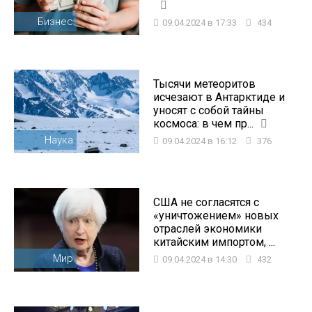
Бизнес
09.04.2024 в 17:33
434
Тысячи метеоритов
исчезают в Антарктиде и
уносят с собой тайны
космоса: в чем пр...
Наука
09.04.2024 в 16:12
376
США не согласятся с
«уничтожением» новых
отраслей экономики
китайским импортом, ...
Мир
09.04.2024 в 14:30
432