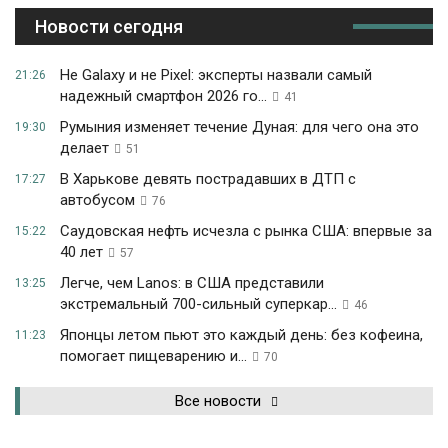
Новости сегодня
Не Galaxy и не Pixel: эксперты назвали самый
21:26
надежный смартфон 2026 го...
41
Румыния изменяет течение Дуная: для чего она это
19:30
делает
51
В Харькове девять пострадавших в ДТП с
17:27
автобусом
76
Саудовская нефть исчезла с рынка США: впервые за
15:22
40 лет
57
Легче, чем Lanos: в США представили
13:25
экстремальный 700-сильный суперкар...
46
Японцы летом пьют это каждый день: без кофеина,
11:23
помогает пищеварению и...
70
Все новости