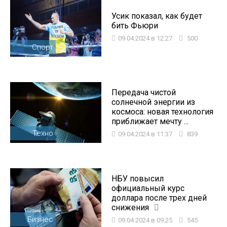
Усик показал, как будет
бить Фьюри
09.04.2024 в 12:27
500
Спорт
Передача чистой
солнечной энергии из
космоса: новая технология
приближает мечту ...
Техно
09.04.2024 в 11:37
839
НБУ повысил
официальный курс
доллара после трех дней
снижения
Бизнес
09.04.2024 в 09:25
545