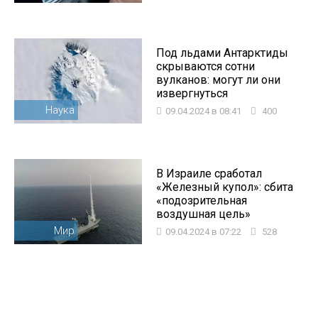
Под льдами Антарктиды
скрываются сотни
вулканов: могут ли они
извергнуться
Наука
09.04.2024 в 08:41
400
В Израиле сработал
«Железный купол»: сбита
«подозрительная
воздушная цель»
Мир
09.04.2024 в 07:22
528