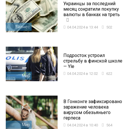
Украинцы за последний
месяц сократили покупку
валюты в банках на треть
Бизнес
04.04.2024 в 13:44
502
Подросток устроил
стрельбу в финской школе
— Yle
04.04.2024 в 12:02
622
Мир
В Гонконге зафиксировано
заражение человека
вирусом обезьяньего
герпеса
Мир
04.04.2024 в 10:40
564