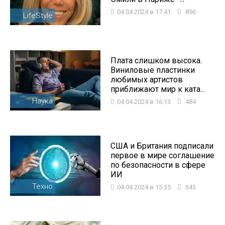
04.04.2024 в 17:41
896
LifeStyle
Плата слишком высока.
Виниловые пластинки
любимых артистов
приближают мир к ката...
Наука
04.04.2024 в 16:13
484
США и Британия подписали
первое в мире соглашение
по безопасности в сфере
ИИ
Техно
04.04.2024 в 15:35
643