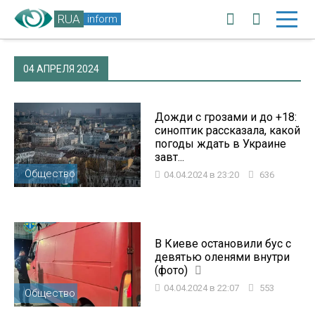
RUA
inform
04 АПРЕЛЯ 2024
Дожди с грозами и до +18:
синоптик рассказала, какой
погоды ждать в Украине
завт...
Общество
04.04.2024 в 23:20
636
В Киеве остановили бус с
девятью оленями внутри
(фото)
04.04.2024 в 22:07
553
Общество