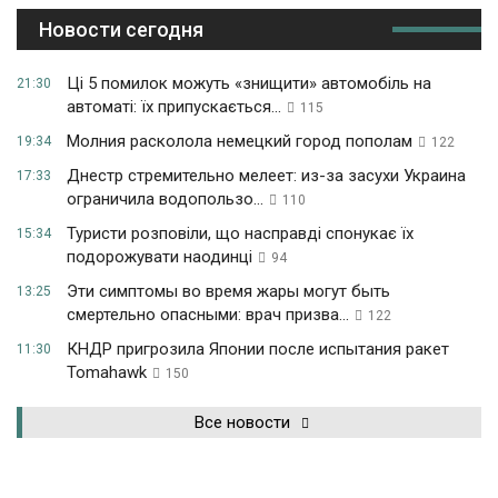
Новости сегодня
Ці 5 помилок можуть «знищити» автомобіль на
21:30
автоматі: їх припускається...
115
Молния расколола немецкий город пополам
19:34
122
Днестр стремительно мелеет: из-за засухи Украина
17:33
ограничила водопользо...
110
Туристи розповіли, що насправді спонукає їх
15:34
подорожувати наодинці
94
Эти симптомы во время жары могут быть
13:25
смертельно опасными: врач призва...
122
КНДР пригрозила Японии после испытания ракет
11:30
Tomahawk
150
Все новости