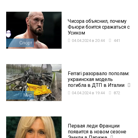
Чисора объяснил, почему
Фьюри боится сражаться с
Усиком
04.04.2024 в 20:44
441
Спорт
Ferrari разорвало пополам:
украинская модель
погибла в ДТП в Италии
04.04.2024 в 19:44
872
Мир
Первая леди Франции
появится в новом сезоне
Эмили в Париже