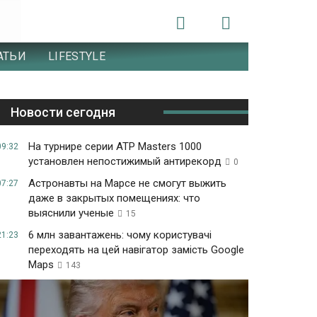
АТЬИ
LIFESTYLE
Новости сегодня
На турнире серии ATP Masters 1000
09:32
установлен непостижимый антирекорд
0
Астронавты на Марсе не смогут выжить
07:27
даже в закрытых помещениях: что
выяснили ученые
15
6 млн завантажень: чому користувачі
21:23
переходять на цей навігатор замість Google
Maps
143