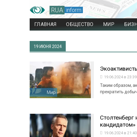
RUA
inform
ГЛАВНАЯ
ОБЩЕСТВО
МИР
БИЗ
19 ИЮНЯ 2024
Экоактивисты
19.06.2024 в 23:3
Таким образом, а
прекратить добычу
Мир
Столтенберг 
кандидатом» 
19.06.2024 в 21:4