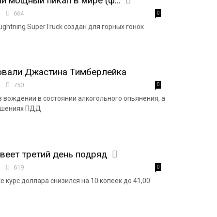
й мощный пикап в мире (ф...
7
664
0
Lightning SuperTruck создан для горных гонок
овали Джастина Тимберлейка
4
750
0
в вождении в состоянии алкогольного опьянения, а
рушениях ПДД
еет третий день подряд
2
619
0
 курс доллара снизился на 10 копеек до 41,00