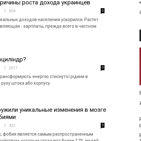
ричины роста дохода украинцев
4
504
0
реальных доходов населения ускорился. Растет
авляющая - зарплаты, прежде всего в частном
оциліндр?
0
2011
0
трансформують енергію стиснутої рідини в
 руху штока або корпусу.
ужили уникальные изменения в мозге
биями
1
422
0
х, фобия является самым распространенным
ройством, которым страдают более 12% людей