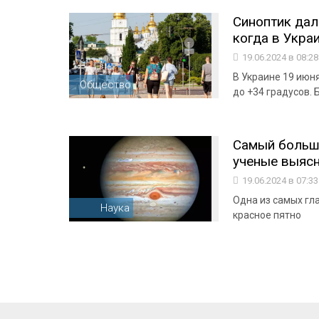
Синоптик дал
когда в Укра
19.06.2024 в 08:2
В Украине 19 июня
Общество
до +34 градусов.
Самый большо
ученые выясни
19.06.2024 в 07:3
Одна из самых гл
Наука
красное пятно