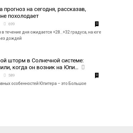
а прогноз на сегодня, рассказав,
ине похолодает
8
699
0
 в течение дня ожидается +28...+32 градуса, на юге
 Без дождей
й шторм в Солнечной системе:
ли, когда он возник на Юпи...
3
589
0
авных особенностей Юпитера – это Большое