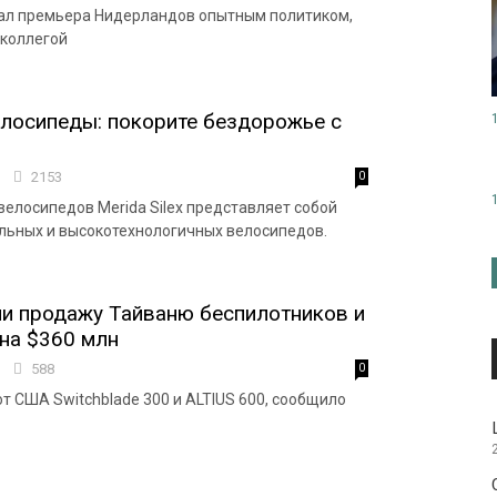
вал премьера Нидерландов опытным политиком,
 коллегой
лосипеды: покорите бездорожье с
9
2153
0
велосипедов Merida Silex представляет собой
льных и высокотехнологичных велосипедов.
и продажу Тайваню беспилотников и
на $360 млн
3
588
0
т США Switchblade 300 и ALTIUS 600, сообщило