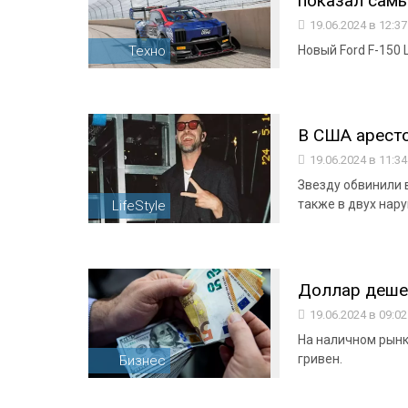
показал самы
19.06.2024 в 12:3
Техно
Новый Ford F-150 
В США арест
19.06.2024 в 11:3
Звезду обвинили 
также в двух на
LifeStyle
Доллар дешев
19.06.2024 в 09:0
На наличном рынке
гривен.
Бизнес