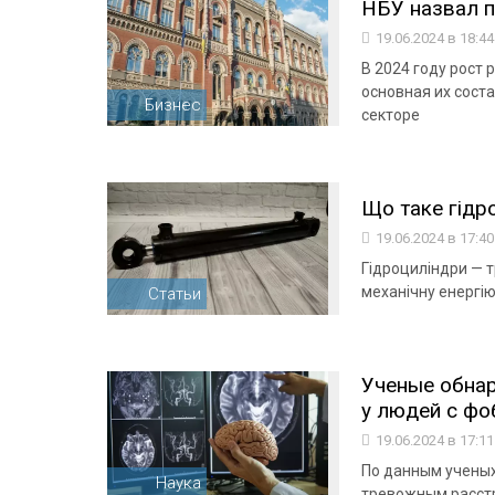
НБУ назвал п
19.06.2024 в 18:4
В 2024 году рост 
основная их сост
Бизнес
секторе
Що таке гідр
19.06.2024 в 17:4
Гідроциліндри — 
механічну енергію
Статьи
Ученые обнар
у людей с фо
19.06.2024 в 17:1
По данным учены
Наука
тревожным расст