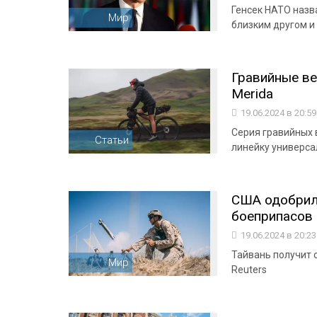
Генсек НАТО наз
Мир
близким другом и
Гравийные ве
Merida
19.06.2024 в 20:5
Серия гравийных 
Статьи
линейку универса
США одобрил
боеприпасов 
19.06.2024 в 20:2
Тайвань получит о
Мир
Reuters