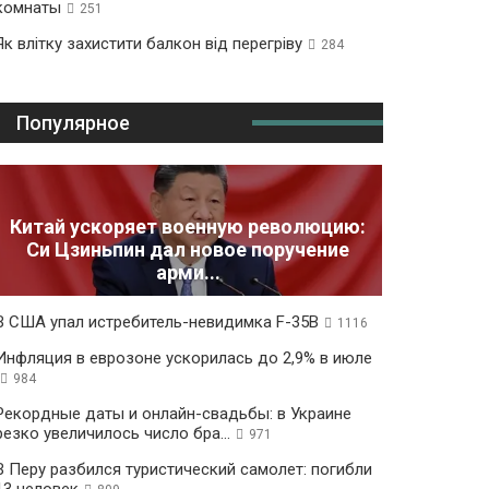
комнаты
251
Як влітку захистити балкон від перегріву
284
Популярное
Китай ускоряет военную революцию:
Си Цзиньпин дал новое поручение
арми...
В США упал истребитель-невидимка F-35B
1116
Инфляция в еврозоне ускорилась до 2,9% в июле
984
Рекордные даты и онлайн-свадьбы: в Украине
резко увеличилось число бра...
971
В Перу разбился туристический самолет: погибли