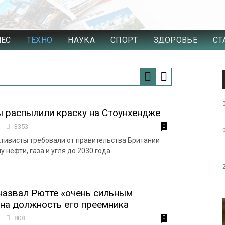
НЕС
ТЕХНО
НАУКА
СПОРТ
ЗДОРОВЬЕ
СТ
 распылили краску на Стоунхендже
9
3353
0
ктивисты требовали от правительства Британии
 нефти, газа и угля до 2030 года
назвал Рютте «очень сильным
на должность его преемника
0
808
0