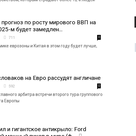
л прогноз по росту мирового ВВП на
025-м будет замедлен...
4
711
0
ике еврозоны и Китая в этом году будет лучше,
словаков на Евро рассудят англичане
7
592
0
лавного арбитра встречи второго тура группового
та Европы
ил и гигантское антикрыло: Ford