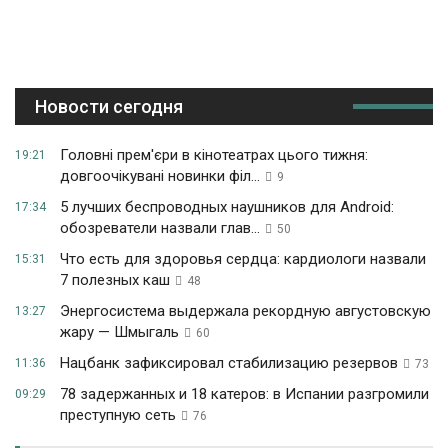
Новости сегодня
Головні прем'єри в кінотеатрах цього тижня:
19:21
довгоочікувані новинки філ...
9
5 лучших беспроводных наушников для Android:
17:34
обозреватели назвали глав...
50
Что есть для здоровья сердца: кардиологи назвали
15:31
7 полезных каш
48
Энергосистема выдержала рекордную августовскую
13:27
жару — Шмыгаль
60
Нацбанк зафиксировал стабилизацию резервов
11:36
73
78 задержанных и 18 катеров: в Испании разгромили
09:29
преступную сеть
76