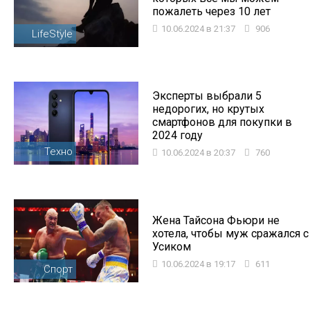
пожалеть через 10 лет
10.06.2024 в 21:37
906
LifeStyle
Эксперты выбрали 5
недорогих, но крутых
смартфонов для покупки в
2024 году
Техно
10.06.2024 в 20:37
760
Жена Тайсона Фьюри не
хотела, чтобы муж сражался с
Усиком
10.06.2024 в 19:17
611
Спорт