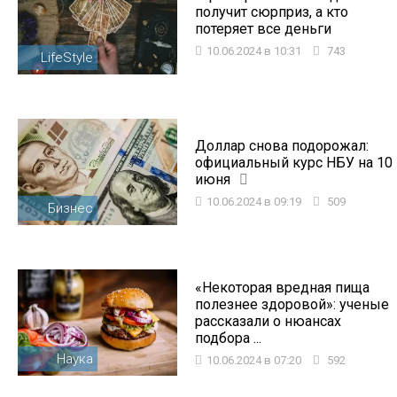
получит сюрприз, а кто
потеряет все деньги
10.06.2024 в 10:31
743
LifeStyle
Доллар снова подорожал:
официальный курс НБУ на 10
июня
10.06.2024 в 09:19
509
Бизнес
«Некоторая вредная пища
полезнее здоровой»: ученые
рассказали о нюансах
подбора ...
Наука
10.06.2024 в 07:20
592