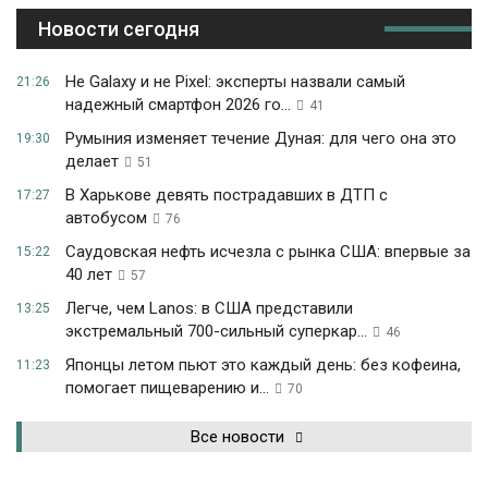
Новости сегодня
Не Galaxy и не Pixel: эксперты назвали самый
21:26
надежный смартфон 2026 го...
41
Румыния изменяет течение Дуная: для чего она это
19:30
делает
51
В Харькове девять пострадавших в ДТП с
17:27
автобусом
76
Саудовская нефть исчезла с рынка США: впервые за
15:22
40 лет
57
Легче, чем Lanos: в США представили
13:25
экстремальный 700-сильный суперкар...
46
Японцы летом пьют это каждый день: без кофеина,
11:23
помогает пищеварению и...
70
Все новости