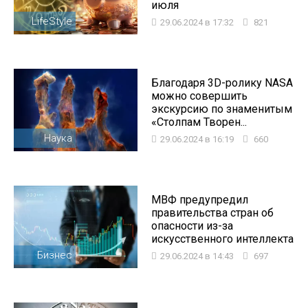
июля
LifeStyle
29.06.2024 в 17:32
821
Благодаря 3D-ролику NASA
можно совершить
экскурсию по знаменитым
«Столпам Творен...
Наука
29.06.2024 в 16:19
660
МВФ предупредил
правительства стран об
опасности из-за
искусственного интеллекта
Бизнес
29.06.2024 в 14:43
697