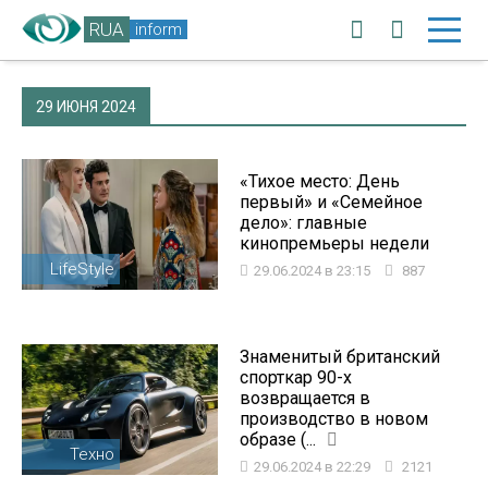
RUA
inform
29 ИЮНЯ 2024
«Тихое место: День
первый» и «Семейное
дело»: главные
кинопремьеры недели
LifeStyle
29.06.2024 в 23:15
887
Знаменитый британский
спорткар 90-х
возвращается в
производство в новом
образе (...
Техно
29.06.2024 в 22:29
2121