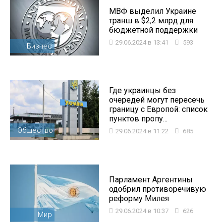
МВФ выделил Украине
транш в $2,2 млрд для
бюджетной поддержки
29.06.2024 в 13:41
593
Бизнес
Где украинцы без
очередей могут пересечь
границу с Европой: список
пунктов пропу...
Общество
29.06.2024 в 11:22
685
Парламент Аргентины
одобрил противоречивую
реформу Милея
29.06.2024 в 10:37
626
Мир