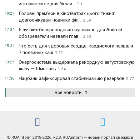
историческое для Украи...
1
Головні прем'єри в кінотеатрах цього тижня:
19:21
довгоочікувані новинки філ...
59
5 лучших беспроводных наушников для Android:
17:34
обозреватели назвали глав...
60
Что есть для здоровья сердца: кардиологи назвали
15:31
7 полезных каш
52
Энергосистема выдержала рекордную августовскую
13:27
жару — Шмыгаль
64
Нацбанк зафиксировал стабилизацию резервов
11:36
77
Все новости
© RUAinform 2018-2026. v.2.3. RUAinform — новый портал свежих и