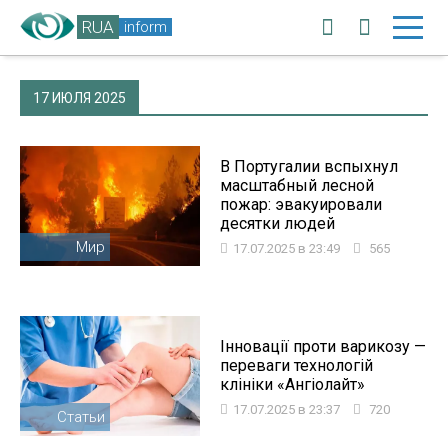
RUA
inform
17 ИЮЛЯ 2025
В Португалии вспыхнул
масштабный лесной
пожар: эвакуировали
десятки людей
Мир
17.07.2025 в 23:49
565
Інновації проти варикозу —
переваги технологій
клініки «Ангіолайт»
17.07.2025 в 23:37
720
Статьи