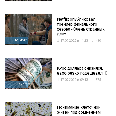
Netflix опубликовал
трейлер финального
сезона «Очень странных
дел»
LifeStyle
17.07.2025 в 11:23
430
Курс доллара снизился,
евро резко подешевел
17.07.2025 в 09:13
375
Бизнес
Понимание клеточной
жизни под сомнением: