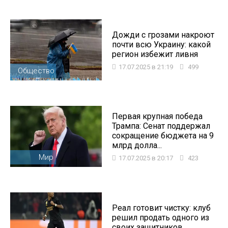
Дожди с грозами накроют
почти всю Украину: какой
регион избежит ливня
17.07.2025 в 21:19
499
Общество
Первая крупная победа
Трампа: Сенат поддержал
сокращение бюджета на 9
млрд долла...
Мир
17.07.2025 в 20:17
423
Реал готовит чистку: клуб
решил продать одного из
своих защитников