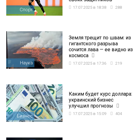
17.07.2025 в 18:38
288
Спорт
Земля трещит по швам: из
гигантского разрыва
сочится лава — ее видно из
космоса
Наука
17.07.2025 в 17:36
219
Каким будет курс доллара:
украинский бизнес
улучшил прогнозы
17.07.2025 в 15:09
404
Бизнес