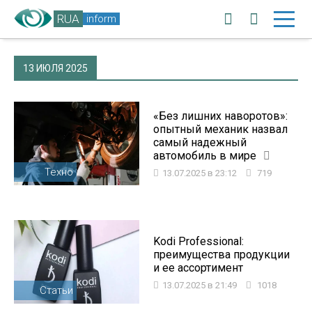
RUA
inform
13 ИЮЛЯ 2025
«Без лишних наворотов»:
опытный механик назвал
самый надежный
автомобиль в мире
Техно
13.07.2025 в 23:12
719
Kodi Professional:
преимущества продукции
и ее ассортимент
13.07.2025 в 21:49
1018
Статьи