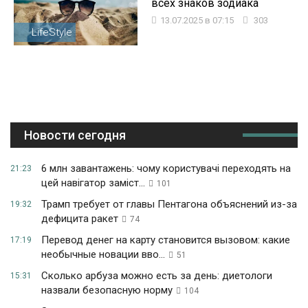
всех знаков зодиака
13.07.2025 в 07:15
303
LifeStyle
Новости сегодня
6 млн завантажень: чому користувачі переходять на
21:23
цей навігатор заміст...
101
Трамп требует от главы Пентагона объяснений из-за
19:32
дефицита ракет
74
Перевод денег на карту становится вызовом: какие
17:19
необычные новации вво...
51
Сколько арбуза можно есть за день: диетологи
15:31
назвали безопасную норму
104