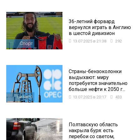
36-летний форвард
вернулся играть в Англию
в шестой дивизион
13.07.2025 в 21:38
292
Спорт
Страны-бензоколонки
выдыхают: миру
потребуется значительно
больше нефти к 2050 г...
Бизнес
13.07.2025 в 20:17
433
Полтавскую область
накрыла буря: есть
перебои со светом,