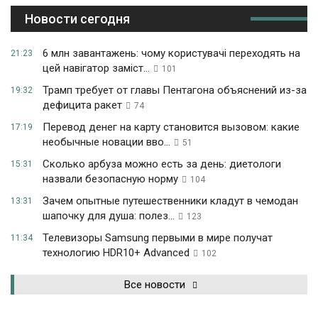
Новости сегодня
6 млн завантажень: чому користувачі переходять на
21:23
цей навігатор заміст...
101
Трамп требует от главы Пентагона объяснений из-за
19:32
дефицита ракет
74
Перевод денег на карту становится вызовом: какие
17:19
необычные новации вво...
51
Сколько арбуза можно есть за день: диетологи
15:31
назвали безопасную норму
104
Зачем опытные путешественники кладут в чемодан
13:31
шапочку для душа: полез...
123
Телевизоры Samsung первыми в мире получат
11:34
технологию HDR10+ Advanced
102
Все новости