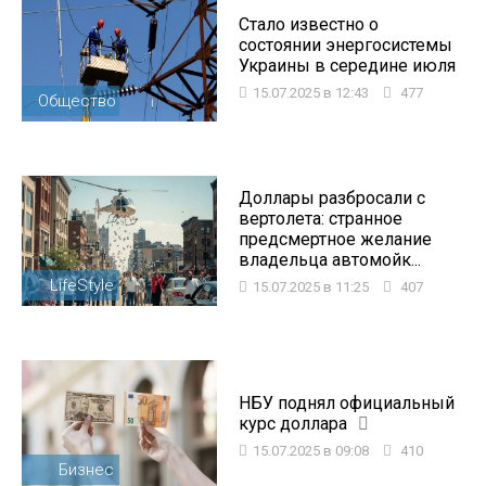
Стало известно о
состоянии энергосистемы
Украины в середине июля
15.07.2025 в 12:43
477
Общество
Доллары разбросали с
вертолета: странное
предсмертное желание
владельца автомойк...
LifeStyle
15.07.2025 в 11:25
407
НБУ поднял официальный
курс доллара
15.07.2025 в 09:08
410
Бизнес