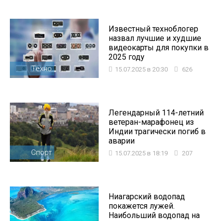
Известный техноблогер
назвал лучшие и худшие
видеокарты для покупки в
2025 году
Техно
15.07.2025 в 20:30
626
Легендарный 114-летний
ветеран-марафонец из
Индии трагически погиб в
аварии
Спорт
15.07.2025 в 18:19
207
Ниагарский водопад
покажется лужей.
Наибольший водопад на