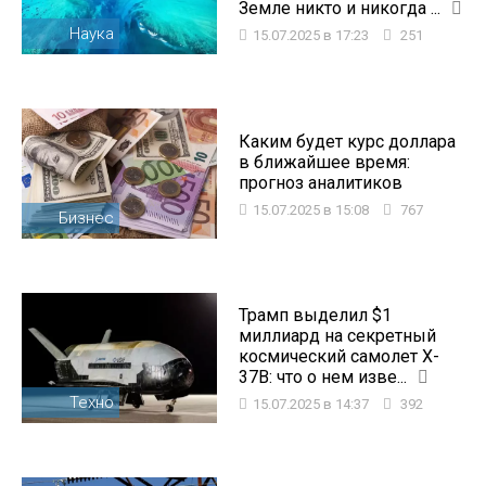
Земле никто и никогда ...
Наука
15.07.2025 в 17:23
251
Каким будет курс доллара
в ближайшее время:
прогноз аналитиков
15.07.2025 в 15:08
767
Бизнес
Трамп выделил $1
миллиард на секретный
космический самолет X-
37B: что о нем изве...
Техно
15.07.2025 в 14:37
392