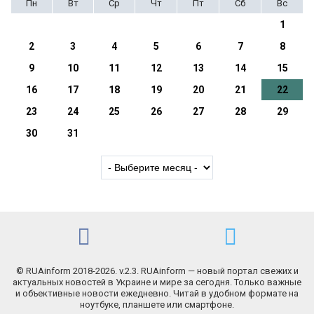
Пн
Вт
Ср
Чт
Пт
Сб
Вс
1
2
3
4
5
6
7
8
9
10
11
12
13
14
15
16
17
18
19
20
21
22
23
24
25
26
27
28
29
30
31
© RUAinform 2018-2026. v.2.3. RUAinform — новый портал свежих и
актуальных новостей в Украине и мире за сегодня. Только важные
и объективные новости ежедневно. Читай в удобном формате на
ноутбуке, планшете или смартфоне.