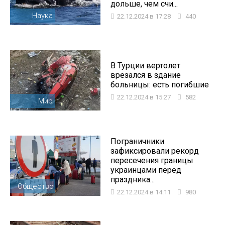
дольше, чем счи...
Наука
22.12.2024 в 17:28
440
В Турции вертолет
врезался в здание
больницы: есть погибшие
22.12.2024 в 15:27
582
Мир
Пограничники
зафиксировали рекорд
пересечения границы
украинцами перед
праздника...
Общество
22.12.2024 в 14:11
980