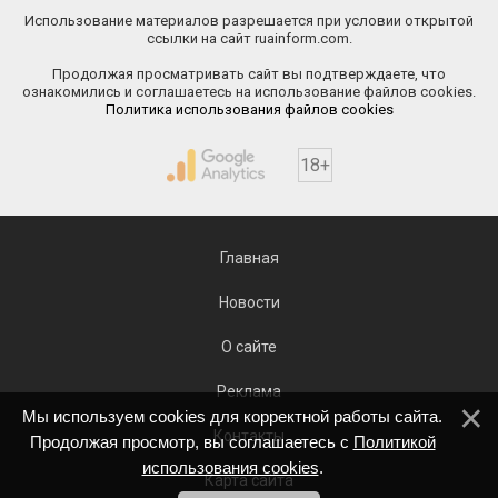
Использование материалов разрешается при условии открытой
ссылки на сайт ruainform.com.
Продолжая просматривать сайт вы подтверждаете, что
ознакомились и соглашаетесь на использование файлов cookies.
Политика использования файлов cookies
18+
Главная
Новости
О сайте
Реклама
Мы используем cookies для корректной работы сайта.
Контакты
Продолжая просмотр, вы соглашаетесь с
Политикой
использования cookies
.
Карта сайта