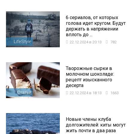
6 сериалов, от которых
голова идет кругом. Будут
держать в напряжении
вплоть до ...
LifeStyle
22.12.2024 в 20:13
782
Творожные сырки в
молочном шоколаде:
рецепт изысканного
десерта
Статьи
22.12.2024 в 18:13
1663
Новые члены клуба
долгожителей: киты могут
жить почти в два раза