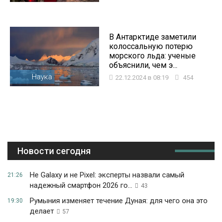
В Антарктиде заметили
колоссальную потерю
морского льда: ученые
объяснили, чем э...
Наука
22.12.2024 в 08:19
454
Новости сегодня
Не Galaxy и не Pixel: эксперты назвали самый
21:26
надежный смартфон 2026 го...
43
Румыния изменяет течение Дуная: для чего она это
19:30
делает
57