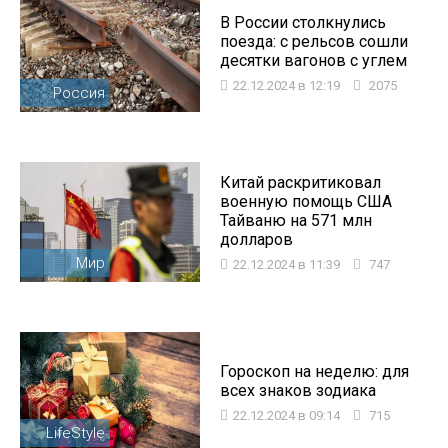
В России столкнулись
поезда: с рельсов сошли
десятки вагонов с углем
22.12.2024 в 12:19
2075
Россия
Китай раскритиковал
военную помощь США
Тайваню на 571 млн
долларов
Мир
22.12.2024 в 11:39
747
Гороскоп на неделю: для
всех знаков зодиака
22.12.2024 в 09:14
715
LifeStyle