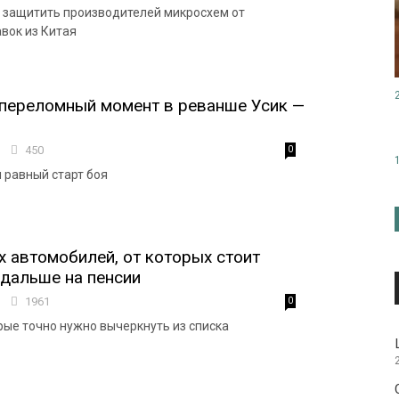
 защитить производителей микросхем от
вок из Китая
переломный момент в реванше Усик —
1
450
0
 равный старт боя
х автомобилей, от которых стоит
дальше на пенсии
8
1961
0
орые точно нужно вычеркнуть из списка