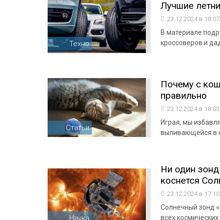
Лучшие летни
23.12.2024 в 18:0
В материале подр
кроссоверов и да
Техно
Почему с кош
правильно
23.12.2024 в 18:0
Играя, мы избавл
Статьи
выливающейся в 
Ни один зонд
коснется Солн
23.12.2024 в 17:1
Солнечный зонд «
Наука
всех космических