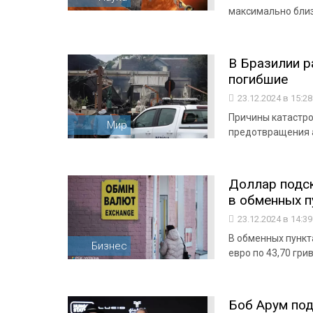
максимально бли
В Бразилии р
погибшие
23.12.2024 в 15:2
Причины катастро
Мир
предотвращения 
Доллар подск
в обменных п
23.12.2024 в 14:3
В обменных пункта
Бизнес
евро по 43,70 гри
Боб Арум под