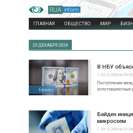
RUA
inform
ГЛАВНАЯ
ОБЩЕСТВО
МИР
БИЗ
23 ДЕКАБРЯ 2024
В НБУ объясн
23.12.2024 в 23:3
Поступление меж
золотовалютные 
Бизнес
Байден иници
микросхем
23.12.2024 в 21:2