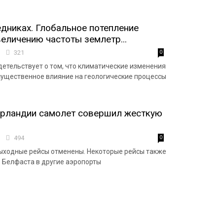
едниках. Глобальное потепление
величению частоты землетр...
0
321
0
детельствует о том, что климатические изменения
существенное влияние на геологические процессы
Ирландии самолет совершил жесткую
9
494
0
ыходные рейсы отменены. Некоторые рейсы также
 Белфаста в другие аэропорты