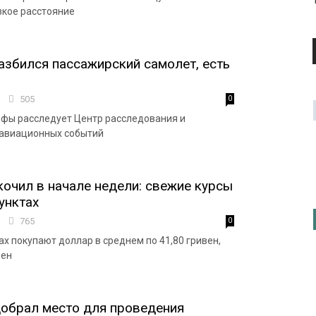
зкое расстояние
азбился пассажирский самолет, есть
8
505
0
фы расследует Центр расследования и
авиационных событий
очил в начале недели: свежие курсы
унктах
9
765
0
х покупают доллар в среднем по 41,80 гривен,
вен
обрал место для проведения