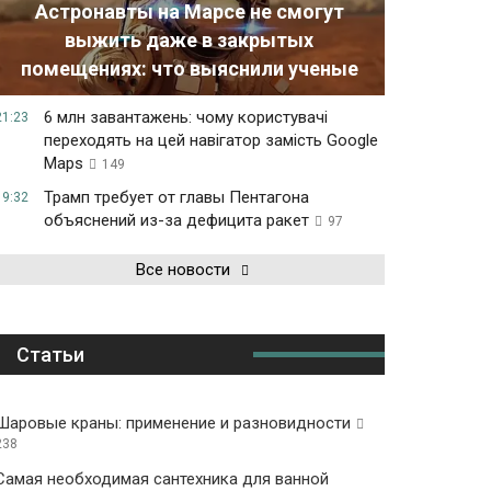
Астронавты на Марсе не смогут
выжить даже в закрытых
помещениях: что выяснили ученые
6 млн завантажень: чому користувачі
21:23
переходять на цей навігатор замість Google
Maps
149
Трамп требует от главы Пентагона
19:32
объяснений из-за дефицита ракет
97
Все новости
Статьи
Шаровые краны: применение и разновидности
238
Самая необходимая сантехника для ванной