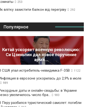
комнаты
253
Як влітку захистити балкон від перегріву
292
Популярное
Китай ускоряет военную революцию:
Си Цзиньпин дал новое поручение
арми...
В США упал истребитель-невидимка F-35B
1122
Инфляция в еврозоне ускорилась до 2,9% в июле
989
Рекордные даты и онлайн-свадьбы: в Украине
резко увеличилось число бра...
983
В Перу разбился туристический самолет: погибли