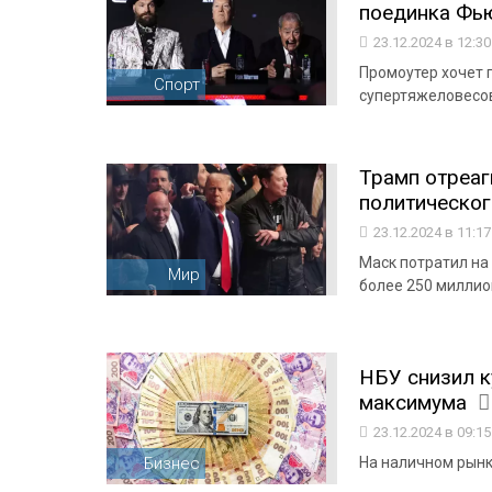
поединка Фь
23.12.2024 в 12:3
Промоутер хочет 
Спорт
супертяжеловесо
Трамп отреаг
политическог
23.12.2024 в 11:1
Маск потратил на
Мир
более 250 миллио
НБУ снизил к
максимума
23.12.2024 в 09:1
Бизнес
На наличном рынке