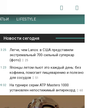
АТЬИ
LIFESTYLE
Новости сегодня
Легче, чем Lanos: в США представили
13:25
экстремальный 700-сильный суперкар
(фото)
25
Японцы летом пьют это каждый день: без
11:23
кофеина, помогает пищеварению и полезно
для сосудов
51
На турнире серии ATP Masters 1000
09:32
установлен непостижимый антирекорд
60