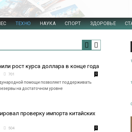
НЕС
ТЕХНО
НАУКА
СПОРТ
ЗДОРОВЬЕ
СТ
или рост курса доллара в конце года
0
701
0
дународной помощи позволяет поддерживать
резервы на достаточном уровне
ировал проверку импорта китайских
0
504
0