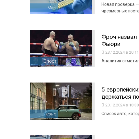
Новая проверка —
Мир
чрезмерных поста
Фроч назвал 
Фьюри
23.12.2024 в 20:1
Спорт
Аналитик отметил
5 европейски
держаться по
23.12.2024 в 18:3
Техно
Список авто, кот