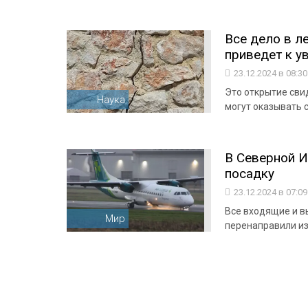
Все дело в л
приведет к у
23.12.2024 в 08:3
Это открытие сви
Наука
могут оказывать 
В Северной 
посадку
23.12.2024 в 07:0
Все входящие и в
Мир
перенаправили из