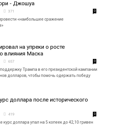
юри - Джошуа
0
371
0
провести «наибольшее сражение
в»
ировал на упреки о росте
о влияния Маска
7
657
0
 поддержку Трампа в его президентской кампании
нов долларов, чтобы помочь одержать победу
урс доллара после исторического
5
419
0
 курс доллара упал на 5 копеек до 42,10 гривен