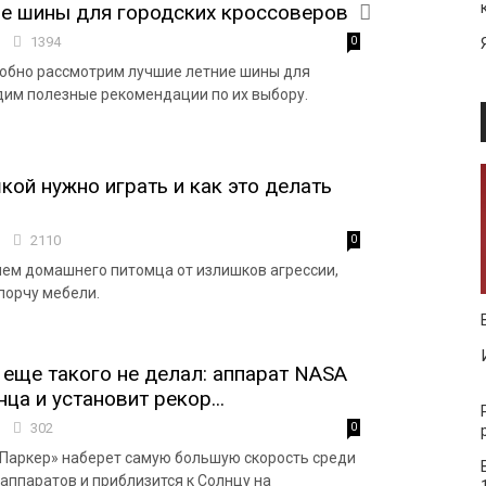
е шины для городских кроссоверов
7
1394
0
обно рассмотрим лучшие летние шины для
дим полезные рекомендации по их выбору.
кой нужно играть и как это делать
3
2110
0
яем домашнего питомца от излишков агрессии,
порчу мебели.
 еще такого не делал: аппарат NASA
ца и установит рекор...
0
302
0
Паркер» наберет самую большую скорость среди
 аппаратов и приблизится к Солнцу на