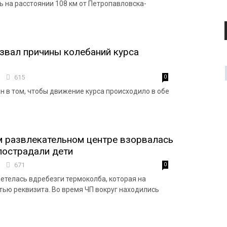
 на расстоянии 108 км от Петропавловска-
звал причины колебаний курса
9
615
0
н в том, чтобы движение курса происходило в обе
 развлекательном центре взорвалась
пострадали дети
1
671
0
летелась вдребезги термоколба, которая на
тью реквизита. Во время ЧП вокруг находились