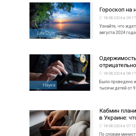
Гороскоп на 
18.08.2024 в 09:1
Узнайте, что ждет
августа 2024 года
LifeStyle
Одержимость
отрицательно
18.08.2024 в 08:1
Было проведено и
Наука
тысячи детей от 9 
Кабмин план
в Украине: чт
18.08.2024 в 07:1
По словам минис