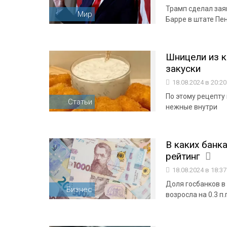
Трамп сделал зая
Мир
Барре в штате Пе
Шницели из к
закуски
18.08.2024 в 20:2
По этому рецепту
Статьи
нежные внутри
В каких банк
рейтинг
18.08.2024 в 18:3
Доля госбанков в 
Бизнес
возросла на 0.3 п.