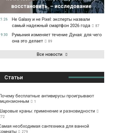
восстановить, – исследование
Не Galaxy и не Pixel: эксперты назвали
21:26
самый надежный смартфон 2026 года
87
Румыния изменяет течение Дуная: для чего
19:30
она это делает
89
Все новости
Статьи
Почему бесплатные антивирусы проигрывают
лицензионным
1
Шаровые краны: применение и разновидности
272
Самая необходимая сантехника для ванной
комнаты
279