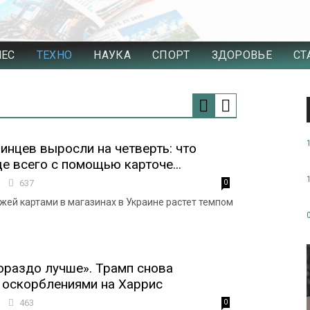
НЕС
ТЕХНО
НАУКА
СПОРТ
ЗДОРОВЬЕ
СТ
инцев выросли на четверть: что
е всего с помощью карточе...
5
637
0
жей картами в магазинах в Украине растет темпом
ораздо лучше». Трамп снова
 оскорблениями на Харрис
6
463
0