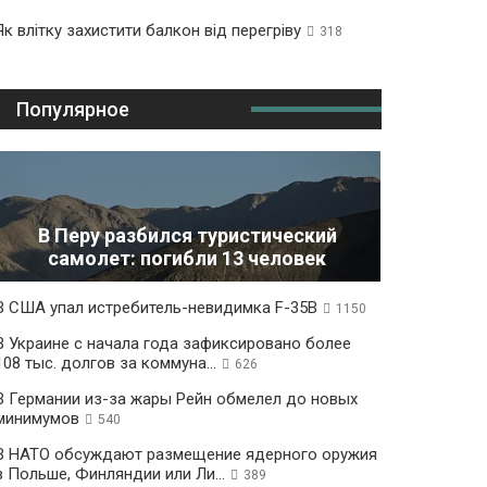
Як влітку захистити балкон від перегріву
318
Популярное
В Перу разбился туристический
самолет: погибли 13 человек
В США упал истребитель-невидимка F-35B
1150
В Украине с начала года зафиксировано более
108 тыс. долгов за коммуна...
626
В Германии из-за жары Рейн обмелел до новых
минимумов
540
В НАТО обсуждают размещение ядерного оружия
в Польше, Финляндии или Ли...
389