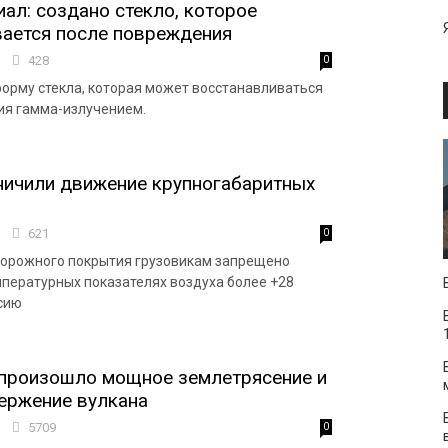
ал: создано стекло, которое
вается после повреждения
2
428
0
орму стекла, которая может восстанавливаться
ия гамма-излучением.
ничили движение крупногабаритных
8
621
0
дорожного покрытия грузовикам запрещено
мпературных показателях воздуха более +28
сию
 произошло мощное землетрясение и
ержение вулкана
6
5709
0