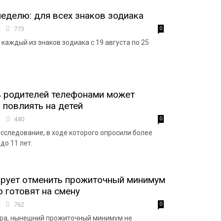
неделю: для всех знаков зодиака
7
773
0
 каждый из знаков зодиака с 19 августа по 25
 родителей телефонами может
 повлиять на детей
7
440
0
сследование, в ходе которого опросили более
до 11 лет.
ирует отменить прожиточный минимум
о готовят на смену
2
762
0
тра, нынешний прожиточный минимум не