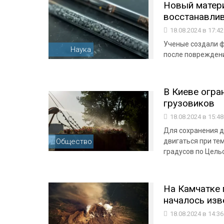
Новый матери
восстанавли
18.08.2024 в 17:4
Ученые создали ф
Наука
после поврежден
В Киеве огра
грузовиков
18.08.2024 в 15:4
Для сохранения 
Общество
двигаться при те
градусов по Цель
На Камчатке
началось изв
18.08.2024 в 14:3