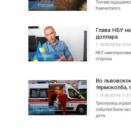
Толчки ощущались
Россия
Камчатского.
Глава НБУ на
доллара
18.08.2024 в 12:2
НБУ заинтересова
Бизнес
стороны
Во львовском
термоколба, 
18.08.2024 в 11:3
Треснулась и раз
Общество
события была час
дети.