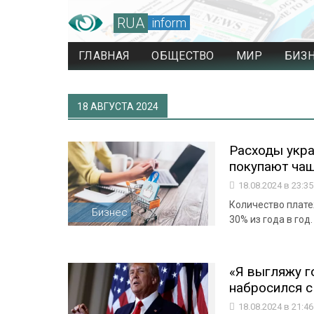
RUA
inform
ГЛАВНАЯ
ОБЩЕСТВО
МИР
БИЗ
18 АВГУСТА 2024
Расходы укра
покупают чащ
18.08.2024 в 23:3
Количество плате
Бизнес
30% из года в год.
«Я выгляжу г
набросился с
18.08.2024 в 21:4