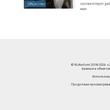
Общество
соответствует де
мал
© RUAinform 2018-2026. v
важные и объектив
Использова
Продолжая просматриват