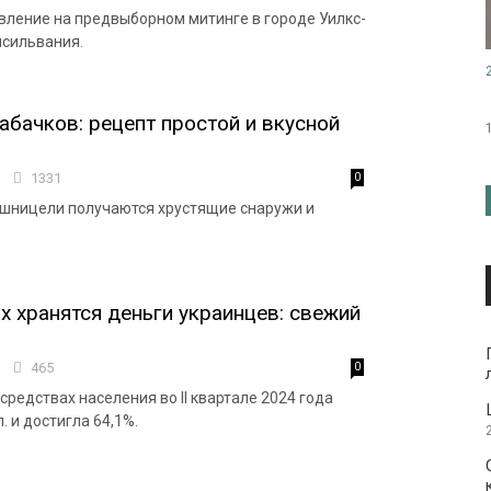
вление на предвыборном митинге в городе Уилкс-
нсильвания.
абачков: рецепт простой и вкусной
0
1331
0
 шницели получаются хрустящие снаружи и
ах хранятся деньги украинцев: свежий
7
465
0
средствах населения во II квартале 2024 года
п. и достигла 64,1%.