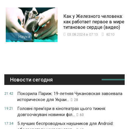
Как у Железного человека:
как работает первое в мире
титановое сердце (видео)
03.08.2024 в 07:13
8210
Наука
Новости сегодня
Покорила Париж: 19-летняя Чукановская завоевала
21:42
историческое для Украи...
28
Головні прем'єри в кінотеатрах цього тижня:
19:21
довгоочікувані новинки філ...
60
5 лучших беспроводных наушников для Android:
17:34