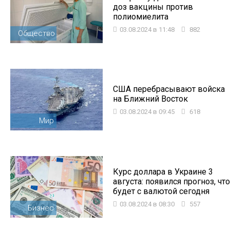
доз вакцины против
полиомиелита
03.08.2024 в 11:48
882
Общество
США перебрасывают войска
на Ближний Восток
03.08.2024 в 09:45
618
Мир
Курс доллара в Украине 3
августа: появился прогноз, что
будет с валютой сегодня
03.08.2024 в 08:30
557
Бизнес