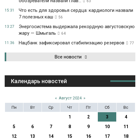
обозреватели назвали глав...
63
Что есть для здоровья сердца: кардиологи назвали
15:31
7 полезных каш
56
Энергосистема выдержала рекордную августовскую
13:27
жару — Шмыгаль
64
Нацбанк зафиксировал стабилизацию резервов
11:36
77
Все новости
Календарь новостей
«
Август 2024
»
Пн
Вт
Ср
Чт
Пт
Сб
Вс
1
2
3
4
5
6
7
8
9
10
11
12
13
14
15
16
17
18