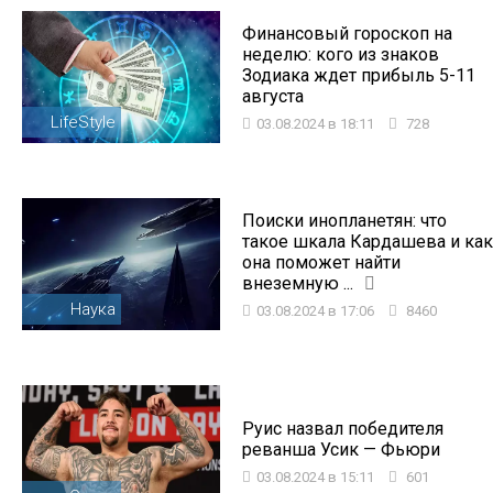
Финансовый гороскоп на
неделю: кого из знаков
Зодиака ждет прибыль 5-11
августа
LifeStyle
03.08.2024 в 18:11
728
Поиски инопланетян: что
такое шкала Кардашева и как
она поможет найти
внеземную ...
Наука
03.08.2024 в 17:06
8460
Руис назвал победителя
реванша Усик — Фьюри
03.08.2024 в 15:11
601