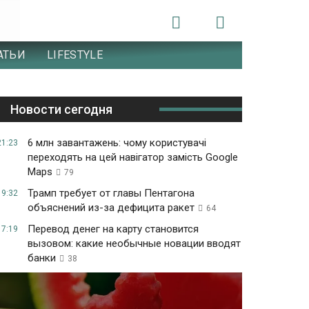
АТЬИ
LIFESTYLE
Новости сегодня
6 млн завантажень: чому користувачі
21:23
переходять на цей навігатор замість Google
Maps
79
Трамп требует от главы Пентагона
19:32
объяснений из-за дефицита ракет
64
Перевод денег на карту становится
17:19
вызовом: какие необычные новации вводят
банки
38