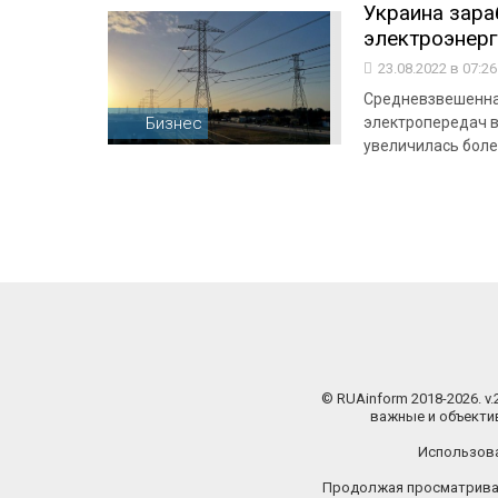
Украина зара
электроэнерг
23.08.2022 в 07:2
Средневзвешенна
Бизнес
электропередач в
увеличилась боле
© RUAinform 2018-2026. v
важные и объектив
Использова
Продолжая просматриват