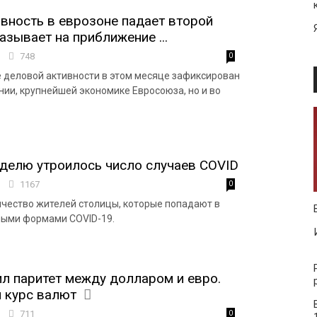
вность в еврозоне падает второй
азывает на приближение ...
7
748
0
е деловой активности в этом месяце зафиксирован
нии, крупнейшей экономике Евросоюза, но и во
еделю утроилось число случаев COVID
2
1167
0
ичество жителей столицы, которые попадают в
лыми формами COVID-19.
л паритет между долларом и евро.
 курс валют
3
711
0