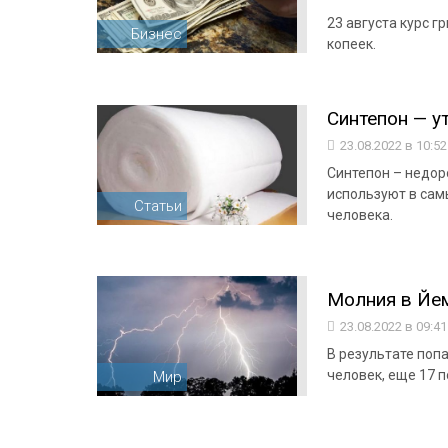
23 августа курс г
Бизнес
копеек.
Синтепон — у
23.08.2022 в 10:5
Синтепон – недор
используют в сам
Статьи
человека.
Молния в Йе
23.08.2022 в 09:4
В результате поп
человек, еще 17 
Мир