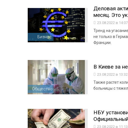
Деловая акти
месяц. Это ук
23.08.2022 в 14:0
Тренд на угасани
Бизнес
не только в Герма
Франции.
В Киеве за н
23.08.2022 в 13:3
Также растет кол
больницы с тяже
Общество
НБУ установи
Официальный
23.08.2022 в 11:1