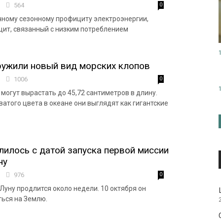
5
564
0
ычному сезонному профициту электроэнергии,
ит, связанный с низким потреблением
ружили новый вид морских клопов
4
1006
0
могут вырастать до 45,72 сантиметров в длину.
ватого цвета в океане они выглядят как гигантские
илось с датой запуска первой миссии
ну
9
976
0
Луну продлится около недели. 10 октября он
ься на Землю.