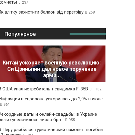
комнаты
237
Як влітку захистити балкон від перегріву
268
Популярное
Китай ускоряет военную революцию:
Си Цзиньпин дал новое поручение
арми...
В США упал истребитель-невидимка F-35B
1102
Инфляция в еврозоне ускорилась до 2,9% в июле
961
Рекордные даты и онлайн-свадьбы: в Украине
резко увеличилось число бра...
955
В Перу разбился туристический самолет: погибли