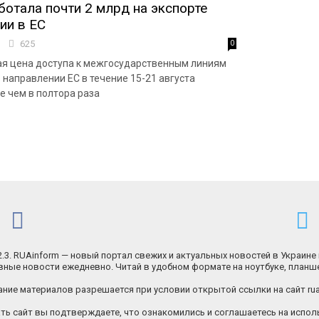
ботала почти 2 млрд на экспорте
ии в ЕС
6
625
0
я цена доступа к межгосударственным линиям
 направлении ЕС в течение 15-21 августа
е чем в полтора раза
.2.3. RUAinform — новый портал свежих и актуальных новостей в Украине 
ные новости ежедневно. Читай в удобном формате на ноутбуке, планш
ние материалов разрешается при условии открытой ссылки на сайт rua
ь сайт вы подтверждаете, что ознакомились и соглашаетесь на исполь