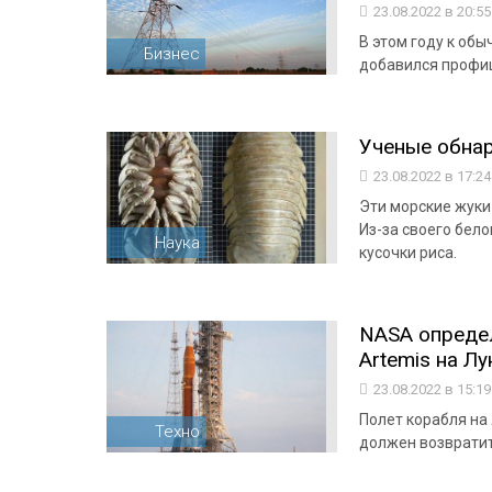
23.08.2022 в 20:5
В этом году к об
Бизнес
добавился профиц
Ученые обна
23.08.2022 в 17:2
Эти морские жуки 
Из-за своего бело
Наука
кусочки риса.
NASA определ
Artemis на Лу
23.08.2022 в 15:1
Полет корабля на 
Техно
должен возвратит