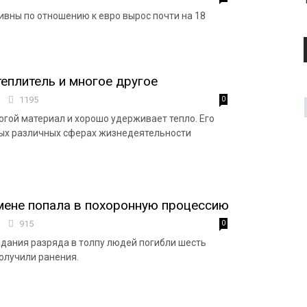
ривны по отношению к евро вырос почти на 18
теплитель и многое другое
2
1195
0
огой материал и хорошо удерживает тепло. Его
ых различных сферах жизнедеятельности
мене попала в похоронную процессию
1
915
0
адания разряда в толпу людей погибли шесть
получили ранения.