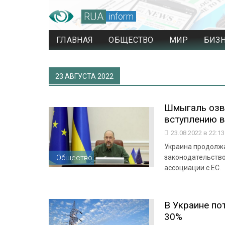
RUA
inform
ГЛАВНАЯ
ОБЩЕСТВО
МИР
БИЗ
23 АВГУСТА 2022
Шмыгаль озву
вступлению в
23.08.2022 в 22:1
Украина продолж
Общество
законодательство
ассоциации с ЕС.
В Украине по
30%