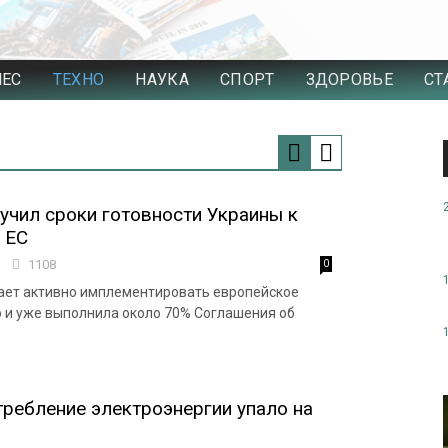
НЕС
ТЕХНО
НАУКА
СПОРТ
ЗДОРОВЬЕ
СТ
чил сроки готовности Украины к
 ЕС
3
1108
0
ает активно имплементировать европейское
 и уже выполнила около 70% Соглашения об
требление электроэнергии упало на