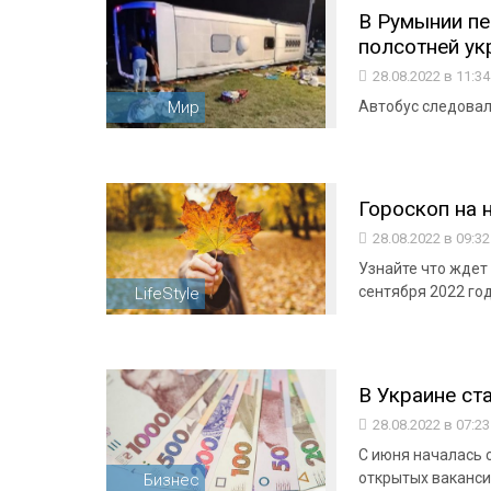
В Румынии пе
полсотней ук
28.08.2022 в 11:3
Мир
Автобус следовал 
Гороскоп на 
28.08.2022 в 09:3
Узнайте что ждет 
сентября 2022 го
LifeStyle
В Украине ст
28.08.2022 в 07:2
С июня началась 
открытых ваканси
Бизнес