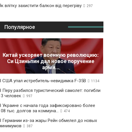
Як влітку захистити балкон від перегріву
297
Популярное
Китай ускоряет военную революцию:
Си Цзиньпин дал новое поручение
арми...
В США упал истребитель-невидимка F-35B
1134
В Перу разбился туристический самолет: погибли
13 человек
997
В Украине с начала года зафиксировано более
108 тыс. долгов за коммуна...
474
В Германии из-за жары Рейн обмелел до новых
минимумов
387