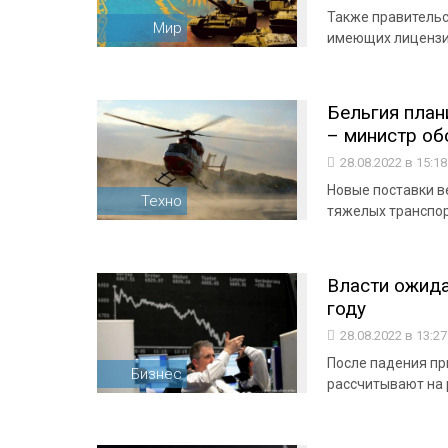
Также правительс
Мир
имеющих лицензии
Бельгия план
– министр о
28.08.2022 в 15:1
Новые поставки в
Техно
тяжелых транспо
Власти ожида
году
28.08.2022 в 13:2
После падения пр
Бизнес
рассчитывают на 