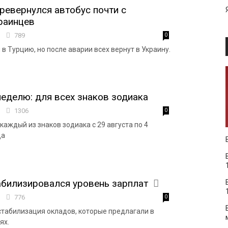
ревернулся автобус почти с
раинцев
4
789
0
в Турцию, но после аварии всех вернут в Украину.
неделю: для всех знаков зодиака
2
1306
0
каждый из знаков зодиака с 29 августа по 4
да
абилизировался уровень зарплат
3
776
0
стабилизация окладов, которые предлагали в
ях.