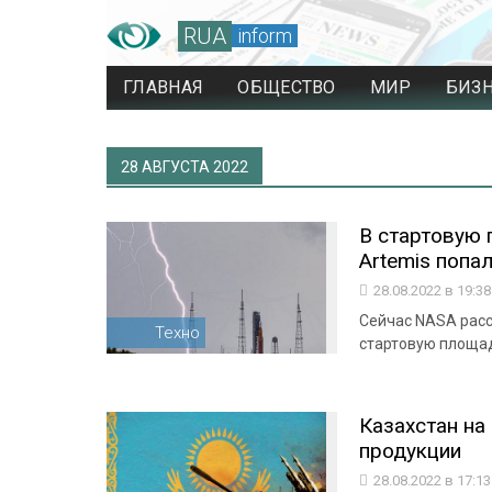
RUA
inform
ГЛАВНАЯ
ОБЩЕСТВО
МИР
БИЗ
28 АВГУСТА 2022
В стартовую 
Artemis попа
28.08.2022 в 19:3
Сейчас NASA расс
Техно
стартовую площадк
Казахстан на
продукции
28.08.2022 в 17:1