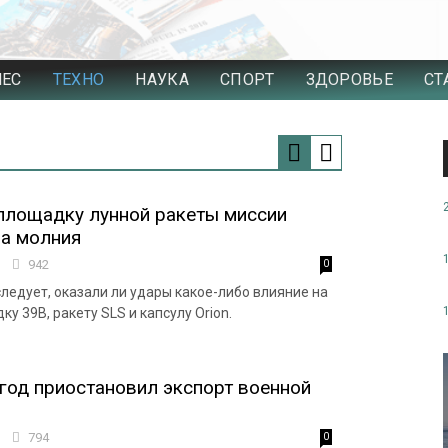
НЕС
ТЕХНО
НАУКА
СПОРТ
ЗДОРОВЬЕ
СТ
площадку лунной ракеты миссии
ла молния
8
942
0
ледует, оказали ли удары какое-либо влияние на
у 39B, ракету SLS и капсулу Orion.
 год приостановил экспорт военной
3
794
0