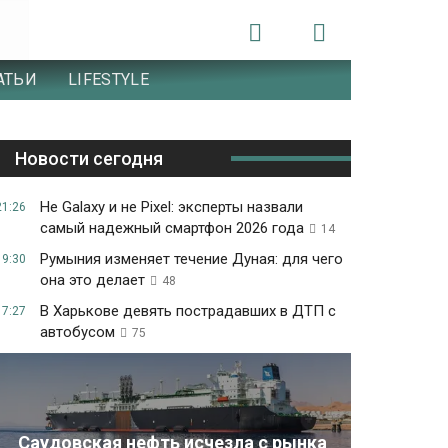
АТЬИ
LIFESTYLE
Новости сегодня
Не Galaxy и не Pixel: эксперты назвали
21:26
самый надежный смартфон 2026 года
14
Румыния изменяет течение Дуная: для чего
19:30
она это делает
48
В Харькове девять пострадавших в ДТП с
17:27
автобусом
75
Саудовская нефть исчезла с рынка