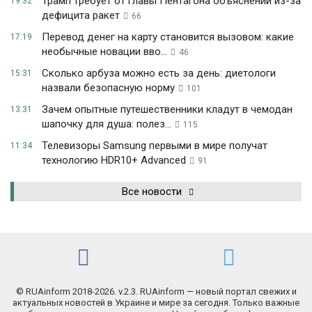
Трамп требует от главы Пентагона объяснений из-за
19:32
дефицита ракет
66
Перевод денег на карту становится вызовом: какие
17:19
необычные новации вво...
46
Сколько арбуза можно есть за день: диетологи
15:31
назвали безопасную норму
101
Зачем опытные путешественники кладут в чемодан
13:31
шапочку для душа: полез...
115
Телевизоры Samsung первыми в мире получат
11:34
технологию HDR10+ Advanced
91
Все новости
© RUAinform 2018-2026. v.2.3. RUAinform — новый портал свежих и
актуальных новостей в Украине и мире за сегодня. Только важные