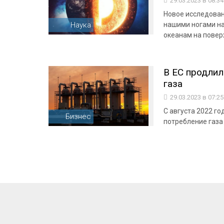
29.03.2023 в 08:3
Новое исследован
Наука
нашими ногами на
океанам на повер
В ЕС продлил
газа
29.03.2023 в 07:2
С августа 2022 го
Бизнес
потребление газа