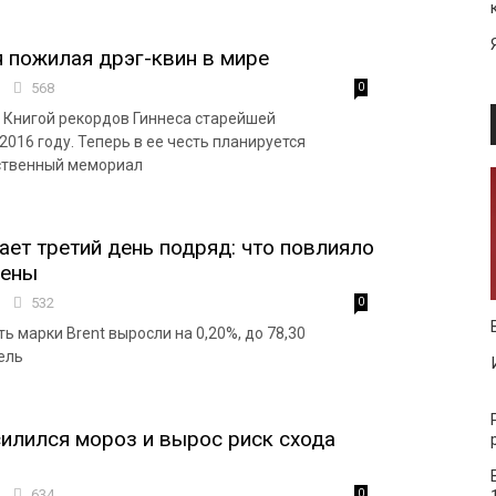
 пожилая дрэг-квин в мире
5
568
0
 Книгой рекордов Гиннеса старейшей
​​2016 году. Теперь в ее честь планируется
ственный мемориал
ет третий день подряд: что повлияло
цены
6
532
0
 марки Brent выросли на 0,20%, до 78,30
ель
силился мороз и вырос риск схода
6
634
0