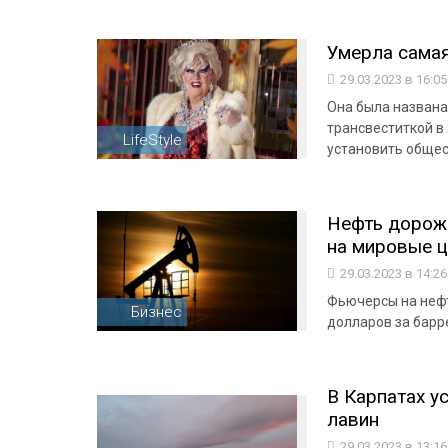
Умерла самая
29.03.2023 в 16:0
Она была названа
трансвеститкой в 
LifeStyle
установить обще
Нефть дорожа
на мировые 
29.03.2023 в 14:2
Фьючерсы на нефть
Бизнес
долларов за барр
В Карпатах у
лавин
29.03.2023 в 13:1