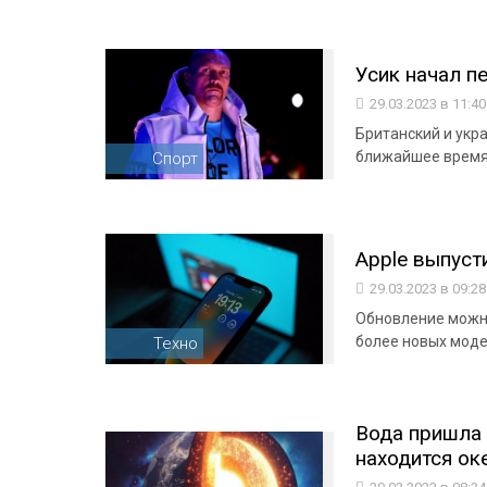
Усик начал п
29.03.2023 в 11:4
Британский и укра
ближайшее время
Спорт
Apple выпуст
29.03.2023 в 09:2
Обновление можно
более новых мод
Техно
Вода пришла 
находится оке