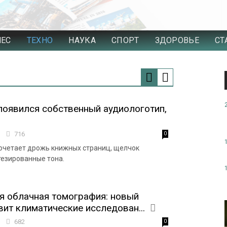
НЕС
ТЕХНО
НАУКА
СПОРТ
ЗДОРОВЬЕ
СТ
появился собственный аудиологотип,
8
716
0
очетает дрожь книжных страниц, щелчок
тезированные тона.
я облачная томография: новый
вит климатические исследован...
9
682
0