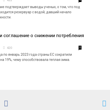
4
433
ие подтверждает выводы ученых, о том, что под
ходится резервуар с водой, давший начало
хности.
и соглашение о снижении потребления
5
420
0
да по январь 2023 года страны ЕС сократили
 на 19%, чему способствовала теплая зима.