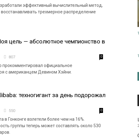
азработали эффективный вычислительный метод,
 восстанавливать трехмерное распределение
оя цель — абсолютное чемпионство в
1
807
0
ер прокомментировал официальное
оя с американцем Девином Хэйни.
libaba: техногигант за день подорожал
9
550
0
а в Гонконге взлетели более чем на 16%.
ость группы теперь может составлять около 530
аров.