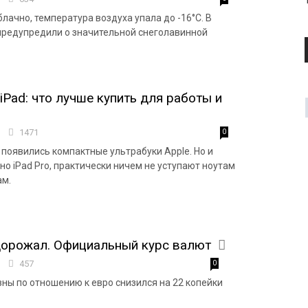
лачно, температура воздуха упала до -16°С. В
редупредили о значительной снеголавинной
iPad: что лучше купить для работы и
0
1471
0
 появились компактные ультрабуки Apple. Но и
но iPad Pro, практически ничем не уступают ноутам
ам.
дорожал. Официальный курс валют
1
457
0
вны по отношению к евро снизился на 22 копейки