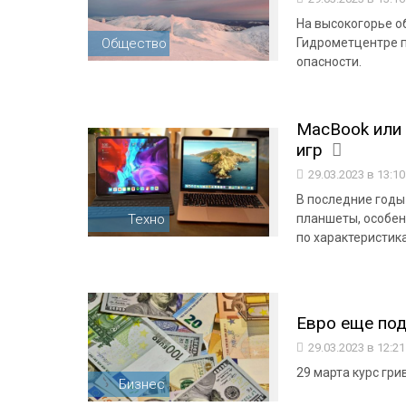
На высокогорье об
Общество
Гидрометцентре п
опасности.
MacBook или 
игр
29.03.2023 в 13:1
В последние годы
Техно
планшеты, особен
по характеристик
Евро еще по
29.03.2023 в 12:2
29 марта курс гри
Бизнес