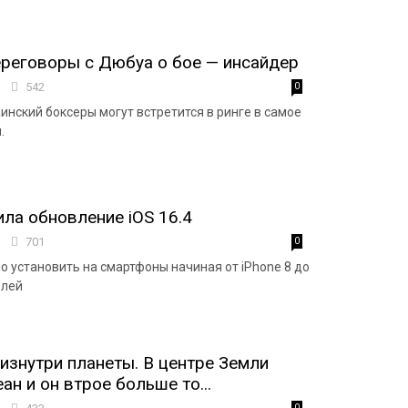
ереговоры с Дюбуа о бое — инсайдер
0
542
0
инский боксеры могут встретится в ринге в самое
.
ила обновление iOS 16.4
8
701
0
 установить на смартфоны начиная от iPhone 8 до
елей
изнутри планеты. В центре Земли
ан и он втрое больше то...
0