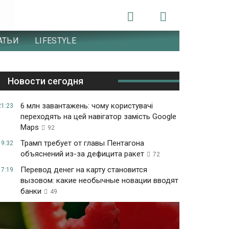
АТЬИ
LIFESTYLE
Новости сегодня
6 млн завантажень: чому користувачі
21:23
переходять на цей навігатор замість Google
Maps
92
Трамп требует от главы Пентагона
19:32
объяснений из-за дефицита ракет
72
Перевод денег на карту становится
17:19
вызовом: какие необычные новации вводят
банки
49