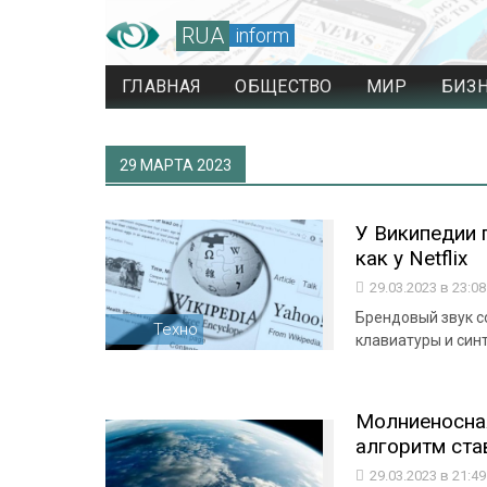
RUA
inform
ГЛАВНАЯ
ОБЩЕСТВО
МИР
БИЗ
29 МАРТА 2023
У Википедии 
как у Netflix
29.03.2023 в 23:0
Брендовый звук с
Техно
клавиатуры и син
Молниеносна
алгоритм ста
29.03.2023 в 21:4