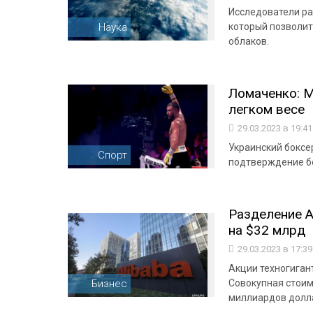
Исследователи р
Наука
который позволит
облаков.
Ломаченко: М
легком весе
29.03.2023 в 19:4
Украинский бокс
Спорт
подтверждение б
Разделение A
на $32 млрд
29.03.2023 в 17:3
Акции техногигант
Бизнес
Совокупная стоим
миллиардов долл