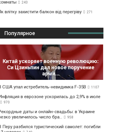
комнаты
243
Як влітку захистити балкон від перегріву
271
Популярное
Китай ускоряет военную революцию:
Си Цзиньпин дал новое поручение
арми...
В США упал истребитель-невидимка F-35B
1107
Инфляция в еврозоне ускорилась до 2,9% в июле
970
Рекордные даты и онлайн-свадьбы: в Украине
резко увеличилось число бра...
958
В Перу разбился туристический самолет: погибли