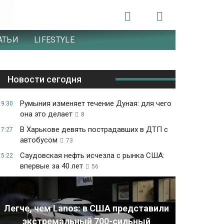
АТЬИ
LIFESTYLE
Новости сегодня
Румыния изменяет течение Дуная: для чего
19:30
она это делает
8
В Харькове девять пострадавших в ДТП с
17:27
автобусом
73
Саудовская нефть исчезла с рынка США:
15:22
впервые за 40 лет
56
Легче, чем Lanos: в США представили
экстремальный 700-сильный