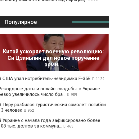
Популярное
Китай ускоряет военную революцию:
Си Цзиньпин дал новое поручение
арми...
В США упал истребитель-невидимка F-35B
1129
Рекордные даты и онлайн-свадьбы: в Украине
резко увеличилось число бра...
989
В Перу разбился туристический самолет: погибли
13 человек
952
В Украине с начала года зафиксировано более
108 тыс. долгов за коммуна...
468