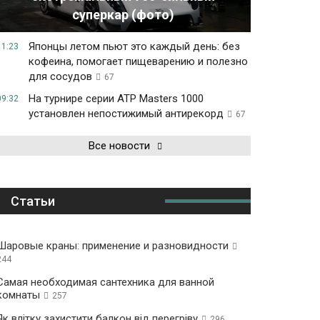
суперкар (фото)
Японцы летом пьют это каждый день: без
11:23
кофеина, помогает пищеварению и полезно
для сосудов
67
На турнире серии ATP Masters 1000
09:32
установлен непостижимый антирекорд
67
Все новости
Статьи
Шаровые краны: применение и разновидности
244
Самая необходимая сантехника для ванной
комнаты
257
Як влітку захистити балкон від перегріву
296