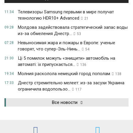
Телевизоры Samsung первыми в мире получат
11:34
технологию HDR10+ Advanced
21
Молдова задействовала стратегический запас воды
09:28
из-за обмеления Днестр...
53
Невыносимая жара и пожары в Европе: ученые
07:28
говорят, что супер-Эль-Нинь...
54
Ці 5 помилок можуть «знищити» автомобіль на
21:30
автоматі: їх припускається...
136
Молния расколола немецкий город пополам
19:34
138
Днестр стремительно мелеет: из-за засухи Украина
17:33
ограничила водопользо...
117
Все новости