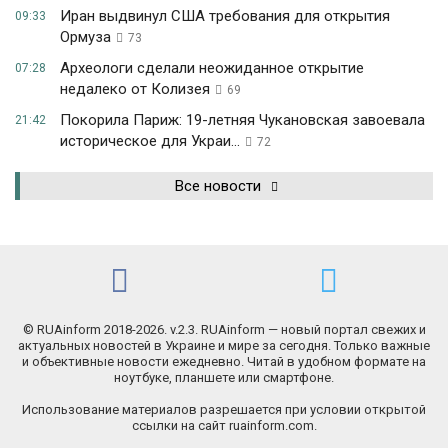
Иран выдвинул США требования для открытия
09:33
Ормуза
73
Археологи сделали неожиданное открытие
07:28
недалеко от Колизея
69
Покорила Париж: 19-летняя Чукановская завоевала
21:42
историческое для Украи...
72
Все новости
© RUAinform 2018-2026. v.2.3. RUAinform — новый портал свежих и
актуальных новостей в Украине и мире за сегодня. Только важные
и объективные новости ежедневно. Читай в удобном формате на
ноутбуке, планшете или смартфоне.
Использование материалов разрешается при условии открытой
ссылки на сайт ruainform.com.