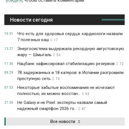
Войдите
, чтобы оставить комментарий.
Новости сегодня
Что есть для здоровья сердца: кардиологи назвали
15:31
7 полезных каш
17
Энергосистема выдержала рекордную августовскую
13:27
жару — Шмыгаль
53
Нацбанк зафиксировал стабилизацию резервов
11:36
72
78 задержанных и 18 катеров: в Испании разгромили
09:29
преступную сеть
73
Некоторые забытые воспоминания не исчезают
07:33
полностью, их можно восстан...
63
Не Galaxy и не Pixel: эксперты назвали самый
21:26
надежный смартфон 2026 го...
87
Все новости