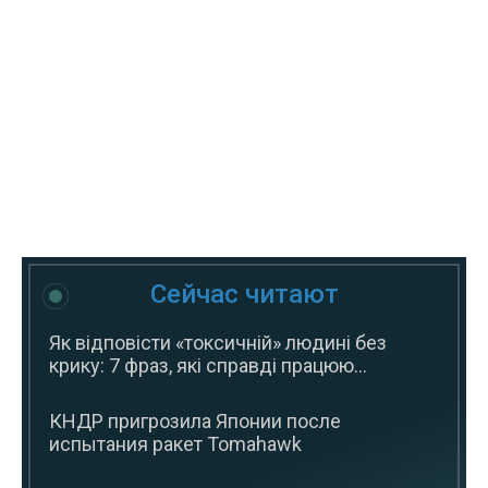
Сейчас читают
Як відповісти «токсичній» людині без
крику: 7 фраз, які справді працюю...
КНДР пригрозила Японии после
испытания ракет Tomahawk