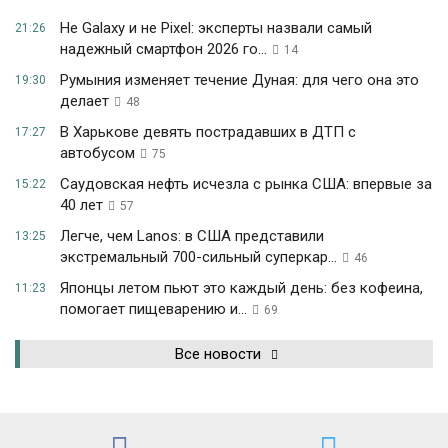
Не Galaxy и не Pixel: эксперты назвали самый
21:26
надежный смартфон 2026 го...
14
Румыния изменяет течение Дуная: для чего она это
19:30
делает
48
В Харькове девять пострадавших в ДТП с
17:27
автобусом
75
Саудовская нефть исчезла с рынка США: впервые за
15:22
40 лет
57
Легче, чем Lanos: в США представили
13:25
экстремальный 700-сильный суперкар...
46
Японцы летом пьют это каждый день: без кофеина,
11:23
помогает пищеварению и...
69
Все новости