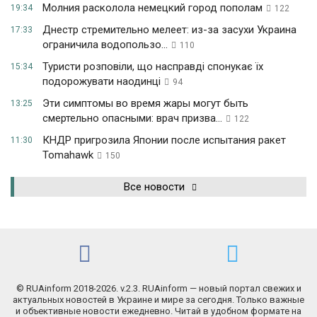
Молния расколола немецкий город пополам
19:34
122
Днестр стремительно мелеет: из-за засухи Украина
17:33
ограничила водопользо...
110
Туристи розповіли, що насправді спонукає їх
15:34
подорожувати наодинці
94
Эти симптомы во время жары могут быть
13:25
смертельно опасными: врач призва...
122
КНДР пригрозила Японии после испытания ракет
11:30
Tomahawk
150
Все новости
© RUAinform 2018-2026. v.2.3. RUAinform — новый портал свежих и
актуальных новостей в Украине и мире за сегодня. Только важные
и объективные новости ежедневно. Читай в удобном формате на