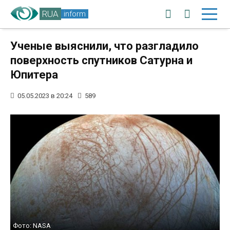
RUA
inform
Ученые выяснили, что разгладило
поверхность спутников Сатурна и
Юпитера
05.05.2023 в 20:24
589
Фото: NASA