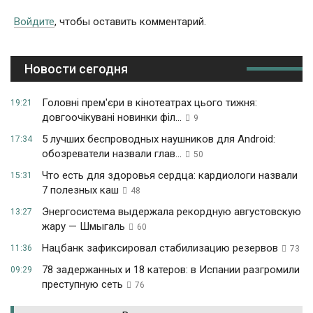
Войдите
, чтобы оставить комментарий.
Новости сегодня
Головні прем'єри в кінотеатрах цього тижня:
19:21
довгоочікувані новинки філ...
9
5 лучших беспроводных наушников для Android:
17:34
обозреватели назвали глав...
50
Что есть для здоровья сердца: кардиологи назвали
15:31
7 полезных каш
48
Энергосистема выдержала рекордную августовскую
13:27
жару — Шмыгаль
60
Нацбанк зафиксировал стабилизацию резервов
11:36
73
78 задержанных и 18 катеров: в Испании разгромили
09:29
преступную сеть
76