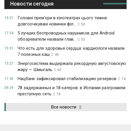
Новости сегодня
Головні прем'єри в кінотеатрах цього тижня:
19:21
довгоочікувані новинки філ...
50
5 лучших беспроводных наушников для Android:
17:34
обозреватели назвали глав...
55
Что есть для здоровья сердца: кардиологи назвали
15:31
7 полезных каш
49
Энергосистема выдержала рекордную августовскую
13:27
жару — Шмыгаль
60
Нацбанк зафиксировал стабилизацию резервов
11:36
74
78 задержанных и 18 катеров: в Испании разгромили
09:29
преступную сеть
78
Все новости