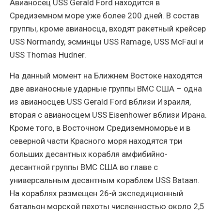
Авианосец USS Gerald Ford находится в
Средиземном море уже более 200 дней. В состав
группы, кроме авианосца, входят ракетный крейсер
USS Normandy, эсминцы USS Ramage, USS McFaul и
USS Thomas Hudner.
На данный момент на Ближнем Востоке находятся
две авианосные ударные группы ВМС США – одна
из авианосцев USS Gerald Ford вблизи Израиля,
вторая с авианосцем USS Eisenhower вблизи Ирана.
Кроме того, в Восточном Средиземноморье и в
северной части Красного моря находятся три
больших десантных корабля амфибийно-
десантной группы ВМС США во главе с
универсальным десантным кораблем USS Bataan.
На кораблях размещен 26-й экспедиционный
батальон морской пехоты численностью около 2,5